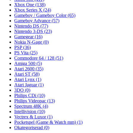
Xbox One
(138)
Xbox Series X
(24)
Gameboy / Gameboy Color
(65)
Gameboy Advance
(57)
Nintendo DS
(77)
Nintendo 3-DS
(23)
Gamegear
(16)
Nokia N-Gage
(0)
PSP
(36)
PS Vita
(25)
Commodore 64 / 128
(51)
Amiga 500
(5)
Atari 2600
(35)
Atari ST
(58)
Atari Lynx
(1)
Atari Jaguar
(1)
3DO
(0)
Philips CDi
(10)
Philips Videopac
(13)
Spectrum 48K
(4)
Intellivision
(10)
Vectrex & Luxor
(1)
Pocketspel (Game & Watch mm)
(1)
Okategoriserad
(0)