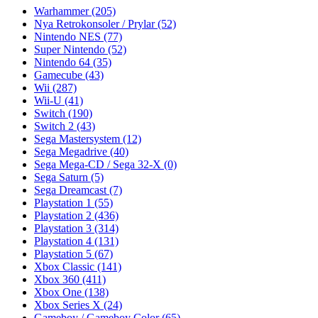
Warhammer
(205)
Nya Retrokonsoler / Prylar
(52)
Nintendo NES
(77)
Super Nintendo
(52)
Nintendo 64
(35)
Gamecube
(43)
Wii
(287)
Wii-U
(41)
Switch
(190)
Switch 2
(43)
Sega Mastersystem
(12)
Sega Megadrive
(40)
Sega Mega-CD / Sega 32-X
(0)
Sega Saturn
(5)
Sega Dreamcast
(7)
Playstation 1
(55)
Playstation 2
(436)
Playstation 3
(314)
Playstation 4
(131)
Playstation 5
(67)
Xbox Classic
(141)
Xbox 360
(411)
Xbox One
(138)
Xbox Series X
(24)
Gameboy / Gameboy Color
(65)