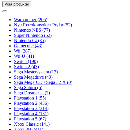
Visa produkter
Toggle
navigation
Toggle
navigation
Warhammer
(205)
Nya Retrokonsoler / Prylar
(52)
Nintendo NES
(77)
Super Nintendo
(52)
Nintendo 64
(35)
Gamecube
(43)
Wii
(287)
Wii-U
(41)
Switch
(190)
Switch 2
(43)
Sega Mastersystem
(12)
Sega Megadrive
(40)
Sega Mega-CD / Sega 32-X
(0)
Sega Saturn
(5)
Sega Dreamcast
(7)
Playstation 1
(55)
Playstation 2
(436)
Playstation 3
(314)
Playstation 4
(131)
Playstation 5
(67)
Xbox Classic
(141)
Xbox 360
(411)