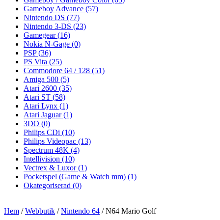
Gameboy Advance
(57)
Nintendo DS
(77)
Nintendo 3-DS
(23)
Gamegear
(16)
Nokia N-Gage
(0)
PSP
(36)
PS Vita
(25)
Commodore 64 / 128
(51)
Amiga 500
(5)
Atari 2600
(35)
Atari ST
(58)
Atari Lynx
(1)
Atari Jaguar
(1)
3DO
(0)
Philips CDi
(10)
Philips Videopac
(13)
Spectrum 48K
(4)
Intellivision
(10)
Vectrex & Luxor
(1)
Pocketspel (Game & Watch mm)
(1)
Okategoriserad
(0)
Hem
/
Webbutik
/
Nintendo 64
/ N64 Mario Golf