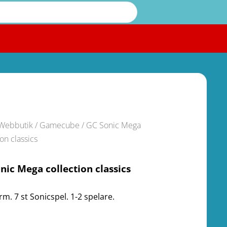
Webbutik
/
Gamecube
/ GC Sonic Mega
ion classics
nic Mega collection classics
rm. 7 st Sonicspel. 1-2 spelare.