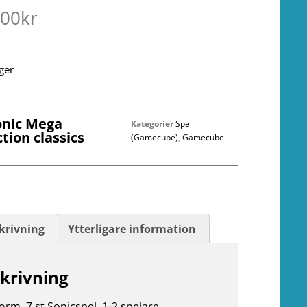
.00
kr
ager
onic Mega
Kategorier
Spel
ction classics
(Gamecube)
,
Gamecube
krivning
Ytterligare information
krivning
form. 7 st Sonicspel. 1-2 spelare.