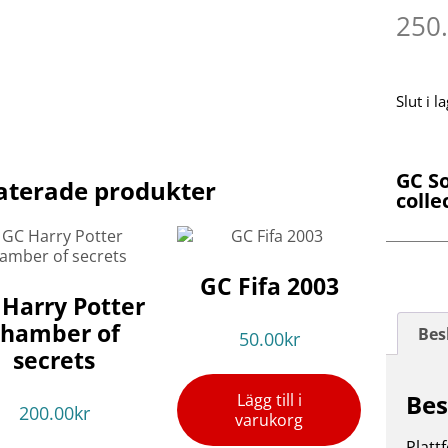
250
Slut i l
GC S
aterade produkter
colle
GC Fifa 2003
Harry Potter
chamber of
Bes
50.00
kr
secrets
Bes
Lägg till i
200.00
kr
varukorg
Platt