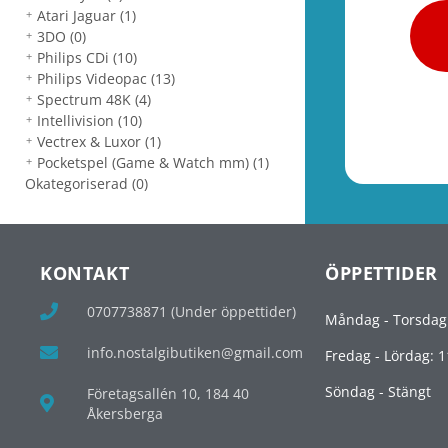
Atari Jaguar
(1)
3DO
(0)
Philips CDi
(10)
Philips Videopac
(13)
Spectrum 48K
(4)
Intellivision
(10)
Vectrex & Luxor
(1)
Pocketspel (Game & Watch mm)
(1)
Okategoriserad
(0)
KONTAKT
ÖPPETTIDER
0707738871 (Under öppettider)
Måndag - Torsdag
info.nostalgibutiken@gmail.com
Fredag - Lördag: 1
Söndag - Stängt
Företagsallén 10, 184 40
Åkersberga