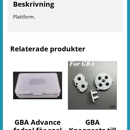
Beskrivning
Plattform.
e
ation
Relaterade produkter
GBA Advance
GBA