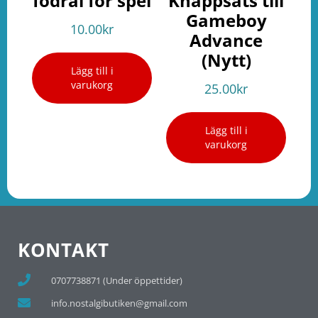
fodral för spel
Knappsats till
Gameboy
10.00
kr
Advance
(Nytt)
Lägg till i
varukorg
25.00
kr
Lägg till i
varukorg
KONTAKT
0707738871 (Under öppettider)
info.nostalgibutiken@gmail.com