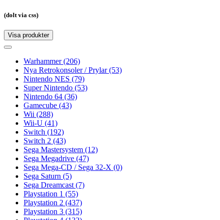
(dolt via css)
Visa produkter
Toggle
navigation
Toggle
navigation
Warhammer
(206)
Nya Retrokonsoler / Prylar
(53)
Nintendo NES
(79)
Super Nintendo
(53)
Nintendo 64
(36)
Gamecube
(43)
Wii
(288)
Wii-U
(41)
Switch
(192)
Switch 2
(43)
Sega Mastersystem
(12)
Sega Megadrive
(47)
Sega Mega-CD / Sega 32-X
(0)
Sega Saturn
(5)
Sega Dreamcast
(7)
Playstation 1
(55)
Playstation 2
(437)
Playstation 3
(315)