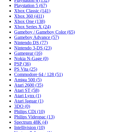
Playstation 4
(132)
Playstation 5
(67)
Xbox Classic
(141)
Xbox 360
(411)
Xbox One
(138)
Xbox Series X
(24)
Gameboy / Gameboy Color
(65)
Gameboy Advance
(57)
Nintendo DS
(77)
Nintendo 3-DS
(23)
Gamegear
(16)
Nokia N-Gage
(0)
PSP
(36)
PS Vita
(25)
Commodore 64 / 128
(51)
Amiga 500
(5)
Atari 2600
(35)
Atari ST
(58)
Atari Lynx
(1)
Atari Jaguar
(1)
3DO
(0)
Philips CDi
(10)
Philips Videopac
(13)
Spectrum 48K
(4)
Intellivision
(10)