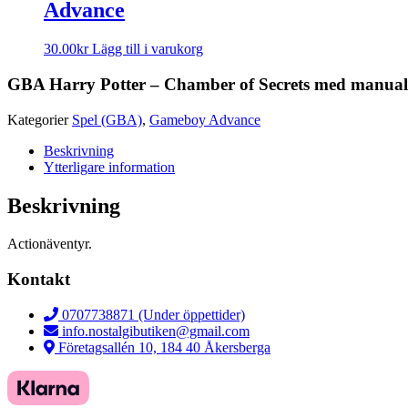
Advance
30.00
kr
Lägg till i varukorg
GBA Harry Potter – Chamber of Secrets med manual
Kategorier
Spel (GBA)
,
Gameboy Advance
Beskrivning
Ytterligare information
Beskrivning
Actionäventyr.
Kontakt
0707738871 (Under öppettider)
info.nostalgibutiken@gmail.com
Företagsallén 10, 184 40 Åkersberga