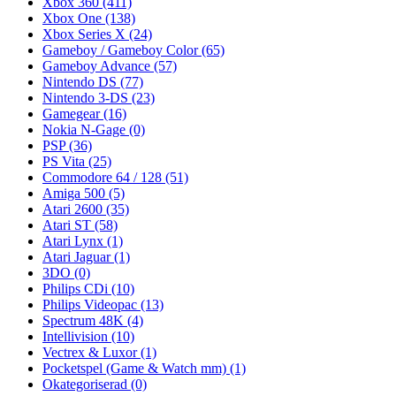
Xbox 360
(411)
Xbox One
(138)
Xbox Series X
(24)
Gameboy / Gameboy Color
(65)
Gameboy Advance
(57)
Nintendo DS
(77)
Nintendo 3-DS
(23)
Gamegear
(16)
Nokia N-Gage
(0)
PSP
(36)
PS Vita
(25)
Commodore 64 / 128
(51)
Amiga 500
(5)
Atari 2600
(35)
Atari ST
(58)
Atari Lynx
(1)
Atari Jaguar
(1)
3DO
(0)
Philips CDi
(10)
Philips Videopac
(13)
Spectrum 48K
(4)
Intellivision
(10)
Vectrex & Luxor
(1)
Pocketspel (Game & Watch mm)
(1)
Okategoriserad
(0)