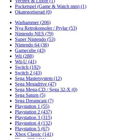
Vectrex & Luxor
(1)
Pocketspel (Game & Watch mm)
(1)
Okategoriserad
(0)
Warhammer
(206)
Nya Retrokonsoler / Prylar
(53)
Nintendo NES
(79)
Super Nintendo
(53)
Nintendo 64
(36)
Gamecube
(43)
Wii
(288)
Wii-U
(41)
Switch
(192)
Switch 2
(43)
Sega Mastersystem
(12)
Sega Megadrive
(47)
Sega Mega-CD / Sega 32-X
(0)
Sega Saturn
(5)
Sega Dreamcast
(7)
Playstation 1
(55)
Playstation 2
(437)
Playstation 3
(315)
Playstation 4
(132)
Playstation 5
(67)
Xbox Classic
(141)