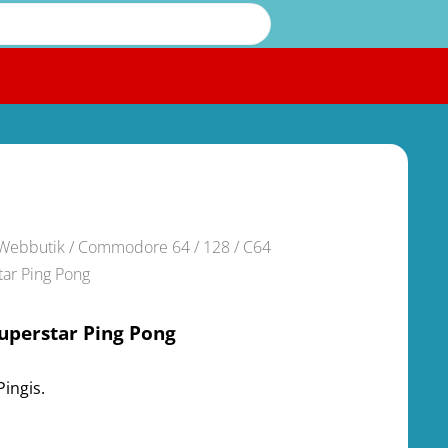
Webbutik
/
Commodore 64 / 128
/ C64
tar Ping Pong
uperstar Ping Pong
Pingis.