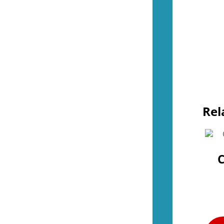
Övrigt (NES)
(4)
(48)
Kontroller (SNES)
(2)
Spel (SNES)
(37)
Basenheter (SNES)
(0)
Tillbehör (SNES)
(9)
Övrigt (SNES)
(1)
(35)
Kontroller (N64)
(2)
Spel (N64)
(15)
Basenheter (N64)
(1)
Rel
Tillbehör (N64)
(8)
Övrigt (N64)
(9)
(34)
Kontroller (Gamecube)
(2)
Spel (Gamecube)
(26)
C
Basenheter (Gamecube)
(0)
Tillbehör (Gamecube)
(6)
(288)
Kontroller (Wii)
(10)
Spel (Wii)
(252)
Basenheter (Wii)
(3)
Tillbehör (Wii)
(28)