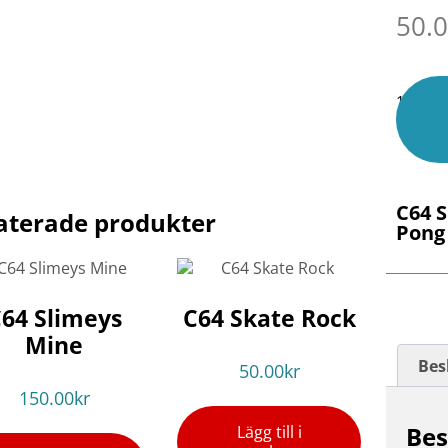
50.
1 i lage
C64 
aterade produkter
Pong
64 Slimeys
C64 Skate Rock
Mine
Bes
50.00
kr
150.00
kr
Bes
Lägg till i