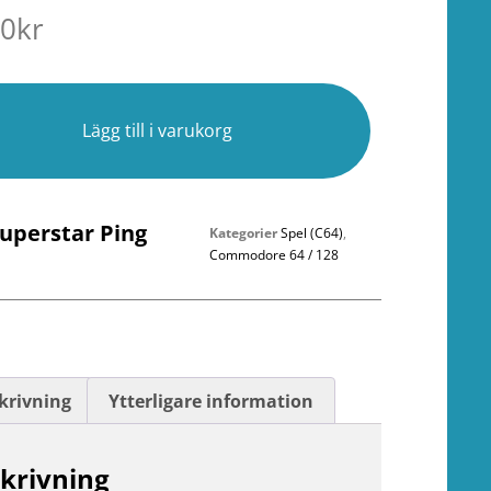
00
kr
r
Lägg till i varukorg
Superstar Ping
Kategorier
Spel (C64)
,
Commodore 64 / 128
krivning
Ytterligare information
krivning