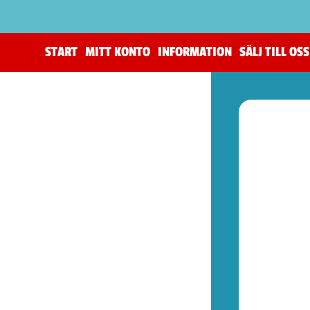
START
MITT KONTO
INFORMATION
SÄLJ TILL OSS
(206)
The Horus Heresy
(4)
Tillbehör (warhammer)
(105)
Warhammer 40,000
(83)
Age of Sigmar (warhammer)
(19)
Kill Team (warhammer)
(9)
(53)
Spel (Nya retrokonsoler)
(1)
Basenheter (Retrokonsoller)
(5)
Tillbehör (Nya Retrotillbehör)
(9)
Övrigt (Prylar)
(38)
(72)
Kontroller (NES)
(2)
Spel (NES)
(51)
Basenheter (NES)
(2)
Tillbehör (NES)
(13)