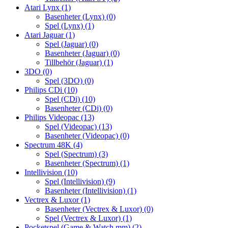
Atari Lynx
(1)
Basenheter (Lynx)
(0)
Spel (Lynx)
(1)
Atari Jaguar
(1)
Spel (Jaguar)
(0)
Basenheter (Jaguar)
(0)
Tillbehör (Jaguar)
(1)
3DO
(0)
Spel (3DO)
(0)
Philips CDi
(10)
Spel (CDi)
(10)
Basenheter (CDi)
(0)
Philips Videopac
(13)
Spel (Videopac)
(13)
Basenheter (Videopac)
(0)
Spectrum 48K
(4)
Spel (Spectrum)
(3)
Basenheter (Spectrum)
(1)
Intellivision
(10)
Spel (Intellivision)
(9)
Basenheter (Intellivision)
(1)
Vectrex & Luxor
(1)
Basenheter (Vectrex & Luxor)
(0)
Spel (Vectrex & Luxor)
(1)
Pocketspel (Game & Watch mm)
(2)