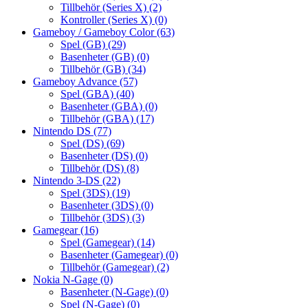
Tillbehör (Series X)
(2)
Kontroller (Series X)
(0)
Gameboy / Gameboy Color
(63)
Spel (GB)
(29)
Basenheter (GB)
(0)
Tillbehör (GB)
(34)
Gameboy Advance
(57)
Spel (GBA)
(40)
Basenheter (GBA)
(0)
Tillbehör (GBA)
(17)
Nintendo DS
(77)
Spel (DS)
(69)
Basenheter (DS)
(0)
Tillbehör (DS)
(8)
Nintendo 3-DS
(22)
Spel (3DS)
(19)
Basenheter (3DS)
(0)
Tillbehör (3DS)
(3)
Gamegear
(16)
Spel (Gamegear)
(14)
Basenheter (Gamegear)
(0)
Tillbehör (Gamegear)
(2)
Nokia N-Gage
(0)
Basenheter (N-Gage)
(0)
Spel (N-Gage)
(0)