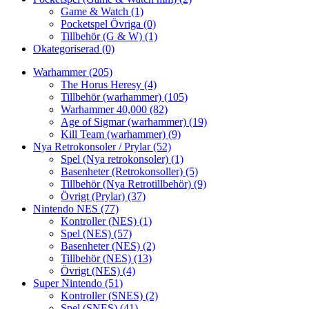
Game & Watch
(1)
Pocketspel Övriga
(0)
Tillbehör (G & W)
(1)
Okategoriserad
(0)
Warhammer
(205)
The Horus Heresy
(4)
Tillbehör (warhammer)
(105)
Warhammer 40,000
(82)
Age of Sigmar (warhammer)
(19)
Kill Team (warhammer)
(9)
Nya Retrokonsoler / Prylar
(52)
Spel (Nya retrokonsoler)
(1)
Basenheter (Retrokonsoller)
(5)
Tillbehör (Nya Retrotillbehör)
(9)
Övrigt (Prylar)
(37)
Nintendo NES
(77)
Kontroller (NES)
(1)
Spel (NES)
(57)
Basenheter (NES)
(2)
Tillbehör (NES)
(13)
Övrigt (NES)
(4)
Super Nintendo
(51)
Kontroller (SNES)
(2)
Spel (SNES)
(41)