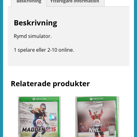
Beskrivning
Ytterligare information
Beskrivning
e
ation
Rymd simulator.
1 spelare eller 2-10 online.
Relaterade produkter