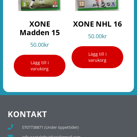
XONE
XONE NHL 16
Madden 15
50.00
kr
50.00
kr
Lägg till i
varukorg
Lägg till i
varukorg
KONTAKT
0707738871 (Under öppettider)
info.nostalgibutiken@gmail.com