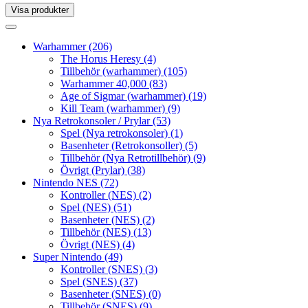
Visa produkter
Toggle
navigation
Toggle
navigation
Warhammer
(206)
The Horus Heresy
(4)
Tillbehör (warhammer)
(105)
Warhammer 40,000
(83)
Age of Sigmar (warhammer)
(19)
Kill Team (warhammer)
(9)
Nya Retrokonsoler / Prylar
(53)
Spel (Nya retrokonsoler)
(1)
Basenheter (Retrokonsoller)
(5)
Tillbehör (Nya Retrotillbehör)
(9)
Övrigt (Prylar)
(38)
Nintendo NES
(72)
Kontroller (NES)
(2)
Spel (NES)
(51)
Basenheter (NES)
(2)
Tillbehör (NES)
(13)
Övrigt (NES)
(4)
Super Nintendo
(49)
Kontroller (SNES)
(3)
Spel (SNES)
(37)
Basenheter (SNES)
(0)
Tillbehör (SNES)
(9)