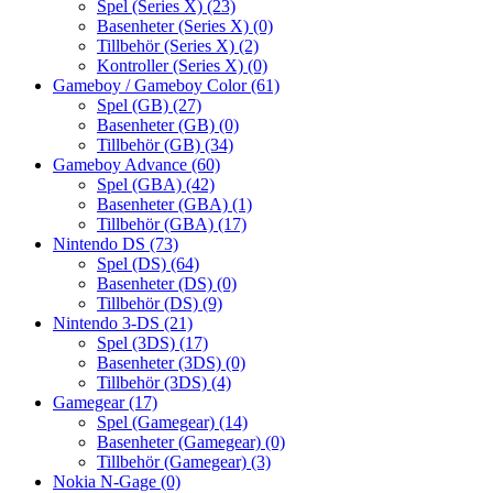
Spel (Series X)
(23)
Basenheter (Series X)
(0)
Tillbehör (Series X)
(2)
Kontroller (Series X)
(0)
Gameboy / Gameboy Color
(61)
Spel (GB)
(27)
Basenheter (GB)
(0)
Tillbehör (GB)
(34)
Gameboy Advance
(60)
Spel (GBA)
(42)
Basenheter (GBA)
(1)
Tillbehör (GBA)
(17)
Nintendo DS
(73)
Spel (DS)
(64)
Basenheter (DS)
(0)
Tillbehör (DS)
(9)
Nintendo 3-DS
(21)
Spel (3DS)
(17)
Basenheter (3DS)
(0)
Tillbehör (3DS)
(4)
Gamegear
(17)
Spel (Gamegear)
(14)
Basenheter (Gamegear)
(0)
Tillbehör (Gamegear)
(3)
Nokia N-Gage
(0)