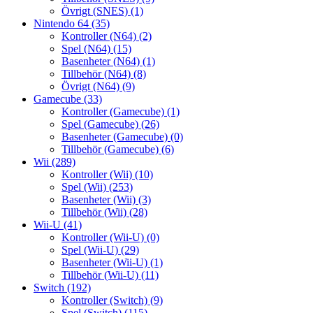
Övrigt (SNES)
(1)
Nintendo 64
(35)
Kontroller (N64)
(2)
Spel (N64)
(15)
Basenheter (N64)
(1)
Tillbehör (N64)
(8)
Övrigt (N64)
(9)
Gamecube
(33)
Kontroller (Gamecube)
(1)
Spel (Gamecube)
(26)
Basenheter (Gamecube)
(0)
Tillbehör (Gamecube)
(6)
Wii
(289)
Kontroller (Wii)
(10)
Spel (Wii)
(253)
Basenheter (Wii)
(3)
Tillbehör (Wii)
(28)
Wii-U
(41)
Kontroller (Wii-U)
(0)
Spel (Wii-U)
(29)
Basenheter (Wii-U)
(1)
Tillbehör (Wii-U)
(11)
Switch
(192)
Kontroller (Switch)
(9)
Spel (Switch)
(115)