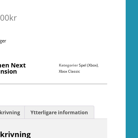
.00
kr
ager
men Next
Kategorier
Spel (Xbox)
,
nsion
Xbox Classic
krivning
Ytterligare information
krivning