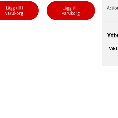
Lägg till i
Lägg till i
Actio
varukorg
varukorg
Ytt
Vikt