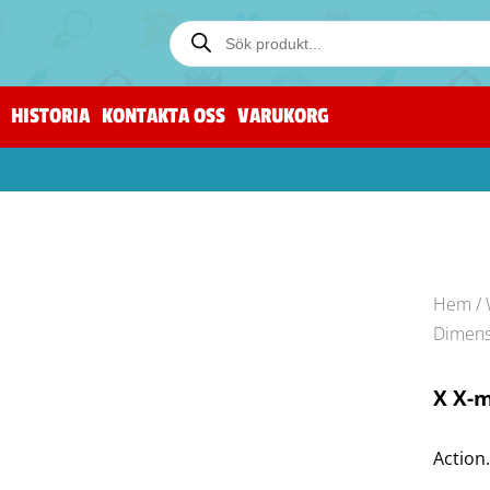
HISTORIA
KONTAKTA OSS
VARUKORG
Hem
/
Dimens
X X-
Action.