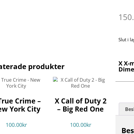
150
Slut i l
X X-
aterade produkter
Dime
True Crime –
X Call of Duty 2
w York City
– Big Red One
Bes
100.00
kr
100.00
kr
Bes