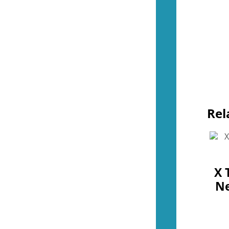
Spel (NES)
(51)
Basenheter (NES)
(2)
Tillbehör (NES)
(13)
Övrigt (NES)
(4)
(55)
Kontroller (SNES)
(2)
Spel (SNES)
(44)
Basenheter (SNES)
(0)
Tillbehör (SNES)
(9)
Övrigt (SNES)
(1)
Rel
(36)
Kontroller (N64)
(2)
Spel (N64)
(15)
Basenheter (N64)
(2)
Tillbehör (N64)
(8)
Övrigt (N64)
(9)
X 
(44)
Ne
Kontroller (Gamecube)
(2)
Spel (Gamecube)
(36)
Basenheter (Gamecube)
(0)
Tillbehör (Gamecube)
(6)