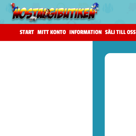
START
MITT KONTO
INFORMATION
SÄLJ TILL OSS
(206)
The Horus Heresy
(4)
Tillbehör (warhammer)
(105)
Warhammer 40,000
(83)
Age of Sigmar (warhammer)
(19)
Kill Team (warhammer)
(9)
(53)
Spel (Nya retrokonsoler)
(1)
Basenheter (Retrokonsoller)
(5)
Tillbehör (Nya Retrotillbehör)
(9)
Övrigt (Prylar)
(38)
(72)
Kontroller (NES)
(2)