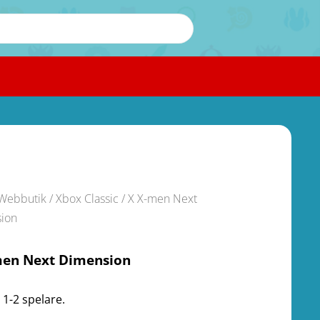
Webbutik
/
Xbox Classic
/ X X-men Next
ion
men Next Dimension
 1-2 spelare.