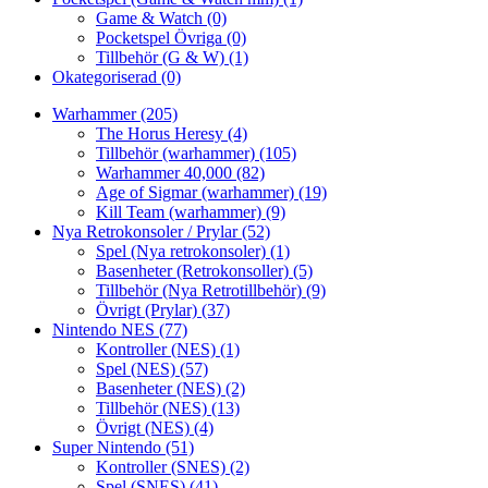
Game & Watch
(0)
Pocketspel Övriga
(0)
Tillbehör (G & W)
(1)
Okategoriserad
(0)
Warhammer
(205)
The Horus Heresy
(4)
Tillbehör (warhammer)
(105)
Warhammer 40,000
(82)
Age of Sigmar (warhammer)
(19)
Kill Team (warhammer)
(9)
Nya Retrokonsoler / Prylar
(52)
Spel (Nya retrokonsoler)
(1)
Basenheter (Retrokonsoller)
(5)
Tillbehör (Nya Retrotillbehör)
(9)
Övrigt (Prylar)
(37)
Nintendo NES
(77)
Kontroller (NES)
(1)
Spel (NES)
(57)
Basenheter (NES)
(2)
Tillbehör (NES)
(13)
Övrigt (NES)
(4)
Super Nintendo
(51)
Kontroller (SNES)
(2)
Spel (SNES)
(41)