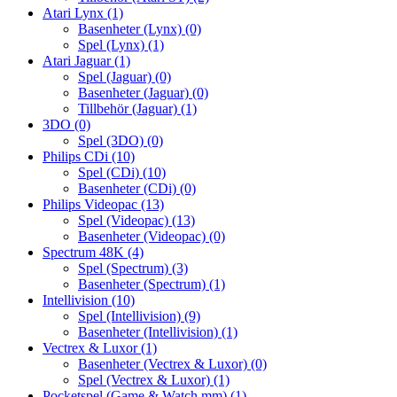
Atari Lynx
(1)
Basenheter (Lynx)
(0)
Spel (Lynx)
(1)
Atari Jaguar
(1)
Spel (Jaguar)
(0)
Basenheter (Jaguar)
(0)
Tillbehör (Jaguar)
(1)
3DO
(0)
Spel (3DO)
(0)
Philips CDi
(10)
Spel (CDi)
(10)
Basenheter (CDi)
(0)
Philips Videopac
(13)
Spel (Videopac)
(13)
Basenheter (Videopac)
(0)
Spectrum 48K
(4)
Spel (Spectrum)
(3)
Basenheter (Spectrum)
(1)
Intellivision
(10)
Spel (Intellivision)
(9)
Basenheter (Intellivision)
(1)
Vectrex & Luxor
(1)
Basenheter (Vectrex & Luxor)
(0)
Spel (Vectrex & Luxor)
(1)
Pocketspel (Game & Watch mm)
(1)