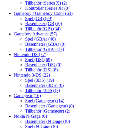
Tillbehör (Series X)
(2)
Kontroller (Series X)
(0)
Gameboy / Gameboy Color
(63)
Spel (GB)
(29)
Basenheter (GB)
(0)
Tillbehör (GB)
(34)
Gameboy Advance
(57)
Spel (GBA)
(40)
Basenheter (GBA)
(0)
Tillbehör (GBA)
(17)
Nintendo DS
(77)
Spel (DS)
(69)
Basenheter (DS)
(0)
Tillbehör (DS)
(8)
Nintendo 3-DS
(22)
Spel (3DS)
(19)
Basenheter (3DS)
(0)
Tillbehör (3DS)
(3)
Gamegear
(16)
Spel (Gamegear)
(14)
Basenheter (Gamegear)
(0)
Tillbehör (Gamegear)
(2)
Nokia N-Gage
(0)
Basenheter (N-Gage)
(0)
Spel (N-Gage)
(0)