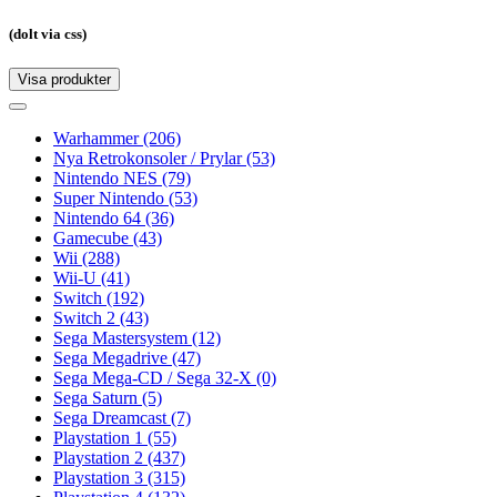
(dolt via css)
Visa produkter
Toggle
navigation
Toggle
navigation
Warhammer
(206)
Nya Retrokonsoler / Prylar
(53)
Nintendo NES
(79)
Super Nintendo
(53)
Nintendo 64
(36)
Gamecube
(43)
Wii
(288)
Wii-U
(41)
Switch
(192)
Switch 2
(43)
Sega Mastersystem
(12)
Sega Megadrive
(47)
Sega Mega-CD / Sega 32-X
(0)
Sega Saturn
(5)
Sega Dreamcast
(7)
Playstation 1
(55)
Playstation 2
(437)
Playstation 3
(315)