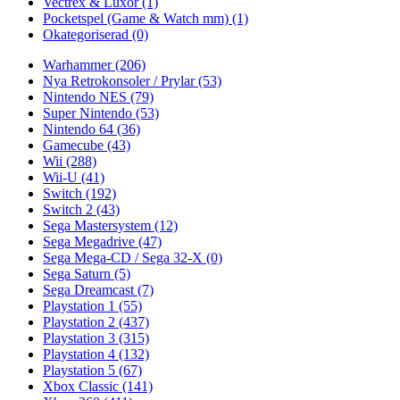
Vectrex & Luxor
(1)
Pocketspel (Game & Watch mm)
(1)
Okategoriserad
(0)
Warhammer
(206)
Nya Retrokonsoler / Prylar
(53)
Nintendo NES
(79)
Super Nintendo
(53)
Nintendo 64
(36)
Gamecube
(43)
Wii
(288)
Wii-U
(41)
Switch
(192)
Switch 2
(43)
Sega Mastersystem
(12)
Sega Megadrive
(47)
Sega Mega-CD / Sega 32-X
(0)
Sega Saturn
(5)
Sega Dreamcast
(7)
Playstation 1
(55)
Playstation 2
(437)
Playstation 3
(315)
Playstation 4
(132)
Playstation 5
(67)
Xbox Classic
(141)