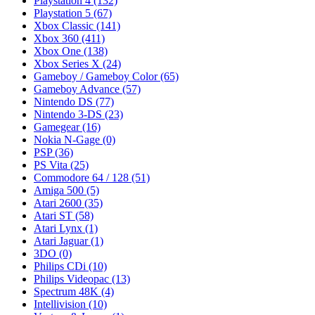
Playstation 4
(132)
Playstation 5
(67)
Xbox Classic
(141)
Xbox 360
(411)
Xbox One
(138)
Xbox Series X
(24)
Gameboy / Gameboy Color
(65)
Gameboy Advance
(57)
Nintendo DS
(77)
Nintendo 3-DS
(23)
Gamegear
(16)
Nokia N-Gage
(0)
PSP
(36)
PS Vita
(25)
Commodore 64 / 128
(51)
Amiga 500
(5)
Atari 2600
(35)
Atari ST
(58)
Atari Lynx
(1)
Atari Jaguar
(1)
3DO
(0)
Philips CDi
(10)
Philips Videopac
(13)
Spectrum 48K
(4)
Intellivision
(10)