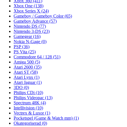
Xbox 360
(411)
Xbox One
(138)
Xbox Series X
(24)
Gameboy / Gameboy Color
(65)
Gameboy Advance
(57)
Nintendo DS
(77)
Nintendo 3-DS
(23)
Gamegear
(16)
Nokia N-Gage
(0)
PSP
(36)
PS Vita
(25)
Commodore 64 / 128
(51)
Amiga 500
(5)
Atari 2600
(35)
Atari ST
(58)
Atari Lynx
(1)
Atari Jaguar
(1)
3DO
(0)
Philips CDi
(10)
Philips Videopac
(13)
Spectrum 48K
(4)
Intellivision
(10)
Vectrex & Luxor
(1)
Pocketspel (Game & Watch mm)
(1)
Okategoriserad
(0)