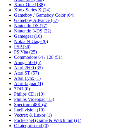
Xbox One
(138)
Xbox Series X
(24)
Gameboy / Gameboy Color
(64)
Gameboy Advance
(57)
Nintendo DS
(77)
Nintendo 3-DS
(22)
Gamegear
(16)
Nokia N-Gage
(0)
PSP
(36)
PS Vita
(25)
Commodore 64 / 128
(51)
Amiga 500
(5)
Atari 2600
(35)
Atari ST
(57)
Atari Lynx
(1)
Atari Jaguar
(1)
3DO
(0)
Philips CDi
(10)
Philips Videopac
(13)
Spectrum 48K
(4)
Intellivision
(10)
Vectrex & Luxor
(1)
Pocketspel (Game & Watch mm)
(1)
Okategoriserad
(0)