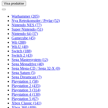
Visa produkter
Toggle
navigation
Toggle
navigation
Warhammer
(205)
Nya Retrokonsoler / Prylar
(52)
Nintendo NES
(77)
Super Nintendo
(51)
Nintendo 64
(37)
Gamecube
(45)
Wii
(288)
Wii-U
(40)
Switch
(188)
Switch 2
(43)
Sega Mastersystem
(12)
Sega Megadrive
(40)
Sega Mega-CD / Sega 32-X
(0)
Sega Saturn
(5)
Sega Dreamcast
(7)
Playstation 1
(58)
Playstation 2
(435)
Playstation 3
(314)
Playstation 4
(130)
Playstation 5
(67)
Xbox Classic
(141)
Xbox 360
(409)