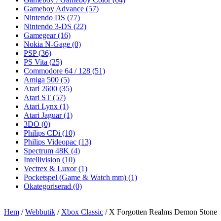
Gameboy Advance
(57)
Nintendo DS
(77)
Nintendo 3-DS
(22)
Gamegear
(16)
Nokia N-Gage
(0)
PSP
(36)
PS Vita
(25)
Commodore 64 / 128
(51)
Amiga 500
(5)
Atari 2600
(35)
Atari ST
(57)
Atari Lynx
(1)
Atari Jaguar
(1)
3DO
(0)
Philips CDi
(10)
Philips Videopac
(13)
Spectrum 48K
(4)
Intellivision
(10)
Vectrex & Luxor
(1)
Pocketspel (Game & Watch mm)
(1)
Okategoriserad
(0)
Hem
/
Webbutik
/
Xbox Classic
/ X Forgotten Realms Demon Stone