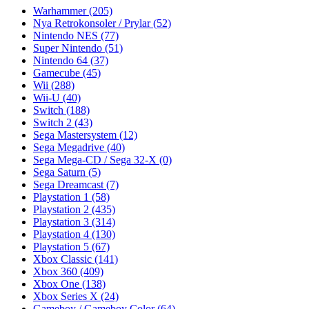
Warhammer
(205)
Nya Retrokonsoler / Prylar
(52)
Nintendo NES
(77)
Super Nintendo
(51)
Nintendo 64
(37)
Gamecube
(45)
Wii
(288)
Wii-U
(40)
Switch
(188)
Switch 2
(43)
Sega Mastersystem
(12)
Sega Megadrive
(40)
Sega Mega-CD / Sega 32-X
(0)
Sega Saturn
(5)
Sega Dreamcast
(7)
Playstation 1
(58)
Playstation 2
(435)
Playstation 3
(314)
Playstation 4
(130)
Playstation 5
(67)
Xbox Classic
(141)
Xbox 360
(409)
Xbox One
(138)
Xbox Series X
(24)
Gameboy / Gameboy Color
(64)