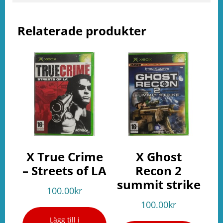
Relaterade produkter
X True Crime
X Ghost
– Streets of LA
Recon 2
summit strike
100.00
kr
100.00
kr
Lägg till i