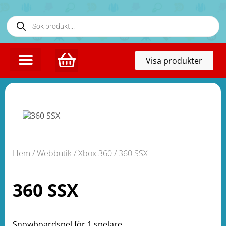
Toggl
Visa produkter
naviga
Hem
/
Webbutik
/
Xbox 360
/ 360 SSX
360 SSX
Snowboardspel för 1 spelare.