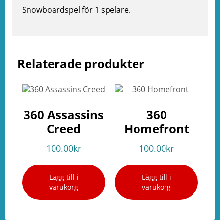
Snowboardspel för 1 spelare.
Relaterade produkter
e
ation
360 Assassins
360
Creed
Homefront
100.00
kr
100.00
kr
Lägg till i
Lägg till i
varukorg
varukorg