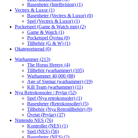
Basenheter (Intellivision)
(1)
Vectrex & Luxor
(1)
Basenheter (Vectrex & Luxor)
(0)
Spel (Vectrex & Luxor)
(1)
Pocketspel (Game & Watch mm)
(2)
Game & Watch
(1)
Pocketspel Övriga
(0)
Tillbehör (G & W)
(1)
Okategoriserad
(0)
Warhammer
(213)
The Horus Heresy
(4)
Tillbehör (warhammer)
(105)
Warhammer 40,000
(88)
Age of Sigmar (warhammer)
(19)
Kill Team (warhammer)
(11)
Nya Retrokonsoler / Prylar
(52)
Spel (Nya retrokonsoler)
(1)
Basenheter (Retrokonsoller)
(5)
Tillbehör (Nya Retrotillbehör)
(9)
Övrigt (Prylar)
(37)
Nintendo NES
(76)
Kontroller (NES)
(1)
Spel (NES)
(56)
Basenheter (NES)
(2)