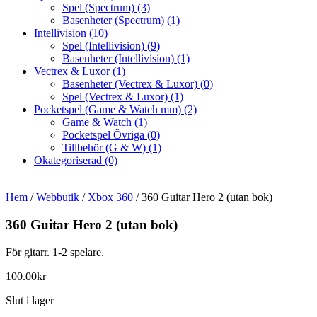
Spel (Spectrum)
(3)
Basenheter (Spectrum)
(1)
Intellivision
(10)
Spel (Intellivision)
(9)
Basenheter (Intellivision)
(1)
Vectrex & Luxor
(1)
Basenheter (Vectrex & Luxor)
(0)
Spel (Vectrex & Luxor)
(1)
Pocketspel (Game & Watch mm)
(2)
Game & Watch
(1)
Pocketspel Övriga
(0)
Tillbehör (G & W)
(1)
Okategoriserad
(0)
Hem
/
Webbutik
/
Xbox 360
/ 360 Guitar Hero 2 (utan bok)
360 Guitar Hero 2 (utan bok)
För gitarr. 1-2 spelare.
100.00
kr
Slut i lager