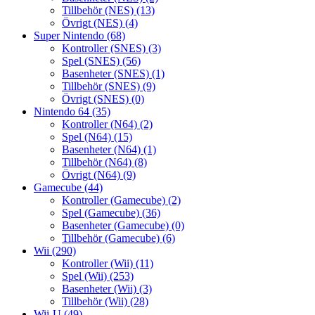
Tillbehör (NES)
(13)
Övrigt (NES)
(4)
Super Nintendo
(68)
Kontroller (SNES)
(3)
Spel (SNES)
(56)
Basenheter (SNES)
(1)
Tillbehör (SNES)
(9)
Övrigt (SNES)
(0)
Nintendo 64
(35)
Kontroller (N64)
(2)
Spel (N64)
(15)
Basenheter (N64)
(1)
Tillbehör (N64)
(8)
Övrigt (N64)
(9)
Gamecube
(44)
Kontroller (Gamecube)
(2)
Spel (Gamecube)
(36)
Basenheter (Gamecube)
(0)
Tillbehör (Gamecube)
(6)
Wii
(290)
Kontroller (Wii)
(11)
Spel (Wii)
(253)
Basenheter (Wii)
(3)
Tillbehör (Wii)
(28)
Wii-U
(49)