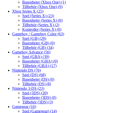
Basenheter (Xbox One)
(1)
Tillbehör (Xbox One)
(9)
Xbox Series X
(25)
Spel (Series X)
(23)
Basenheter (Series X)
(0)
Tillbehör (Series X)
(2)
Kontroller (Series X)
(0)
Gameboy / Gameboy Color
(63)
Spel (GB)
(29)
Basenheter (GB)
(0)
Tillbehör (GB)
(34)
Gameboy Advance
(56)
Spel (GBA)
(39)
Basenheter (GBA)
(0)
Tillbehör (GBA)
(17)
Nintendo DS
(76)
Spel (DS)
(68)
Basenheter (DS)
(0)
Tillbehör (DS)
(8)
Nintendo 3-DS
(23)
Spel (3DS)
(20)
Basenheter (3DS)
(0)
Tillbehör (3DS)
(3)
Gamegear
(16)
Spel (Gamegear)
(14)