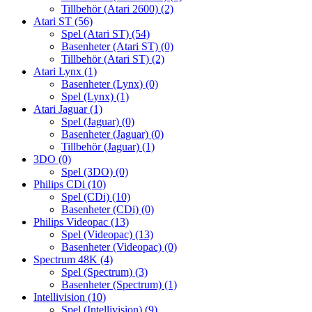
Tillbehör (Atari 2600)
(2)
Atari ST
(56)
Spel (Atari ST)
(54)
Basenheter (Atari ST)
(0)
Tillbehör (Atari ST)
(2)
Atari Lynx
(1)
Basenheter (Lynx)
(0)
Spel (Lynx)
(1)
Atari Jaguar
(1)
Spel (Jaguar)
(0)
Basenheter (Jaguar)
(0)
Tillbehör (Jaguar)
(1)
3DO
(0)
Spel (3DO)
(0)
Philips CDi
(10)
Spel (CDi)
(10)
Basenheter (CDi)
(0)
Philips Videopac
(13)
Spel (Videopac)
(13)
Basenheter (Videopac)
(0)
Spectrum 48K
(4)
Spel (Spectrum)
(3)
Basenheter (Spectrum)
(1)
Intellivision
(10)
Spel (Intellivision)
(9)