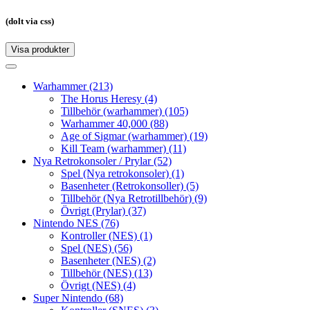
(dolt via css)
Visa produkter
Toggle
navigation
Toggle
navigation
Warhammer
(213)
The Horus Heresy
(4)
Tillbehör (warhammer)
(105)
Warhammer 40,000
(88)
Age of Sigmar (warhammer)
(19)
Kill Team (warhammer)
(11)
Nya Retrokonsoler / Prylar
(52)
Spel (Nya retrokonsoler)
(1)
Basenheter (Retrokonsoller)
(5)
Tillbehör (Nya Retrotillbehör)
(9)
Övrigt (Prylar)
(37)
Nintendo NES
(76)
Kontroller (NES)
(1)
Spel (NES)
(56)
Basenheter (NES)
(2)
Tillbehör (NES)
(13)
Övrigt (NES)
(4)
Super Nintendo
(68)