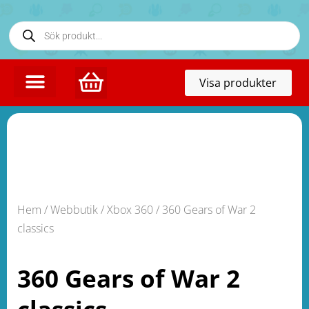
Toggl
Visa produkter
naviga
Hem
/
Webbutik
/
Xbox 360
/ 360 Gears of War 2
classics
360 Gears of War 2