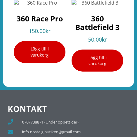
360 Race Pro
360
Battlefield 3
150.00
kr
50.00
kr
Lägg till i
varukorg
Lägg till i
varukorg
KONTAKT
0707738871 (Under öppettider)
info.nostalgibutiken@gmail.com