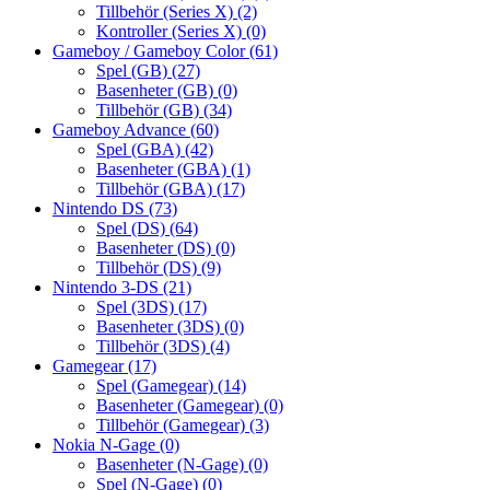
Tillbehör (Series X)
(2)
Kontroller (Series X)
(0)
Gameboy / Gameboy Color
(61)
Spel (GB)
(27)
Basenheter (GB)
(0)
Tillbehör (GB)
(34)
Gameboy Advance
(60)
Spel (GBA)
(42)
Basenheter (GBA)
(1)
Tillbehör (GBA)
(17)
Nintendo DS
(73)
Spel (DS)
(64)
Basenheter (DS)
(0)
Tillbehör (DS)
(9)
Nintendo 3-DS
(21)
Spel (3DS)
(17)
Basenheter (3DS)
(0)
Tillbehör (3DS)
(4)
Gamegear
(17)
Spel (Gamegear)
(14)
Basenheter (Gamegear)
(0)
Tillbehör (Gamegear)
(3)
Nokia N-Gage
(0)
Basenheter (N-Gage)
(0)
Spel (N-Gage)
(0)