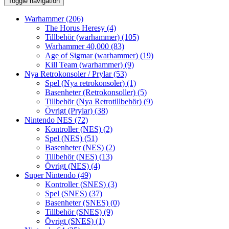
Toggle navigation
Warhammer
(206)
The Horus Heresy
(4)
Tillbehör (warhammer)
(105)
Warhammer 40,000
(83)
Age of Sigmar (warhammer)
(19)
Kill Team (warhammer)
(9)
Nya Retrokonsoler / Prylar
(53)
Spel (Nya retrokonsoler)
(1)
Basenheter (Retrokonsoller)
(5)
Tillbehör (Nya Retrotillbehör)
(9)
Övrigt (Prylar)
(38)
Nintendo NES
(72)
Kontroller (NES)
(2)
Spel (NES)
(51)
Basenheter (NES)
(2)
Tillbehör (NES)
(13)
Övrigt (NES)
(4)
Super Nintendo
(49)
Kontroller (SNES)
(3)
Spel (SNES)
(37)
Basenheter (SNES)
(0)
Tillbehör (SNES)
(9)
Övrigt (SNES)
(1)