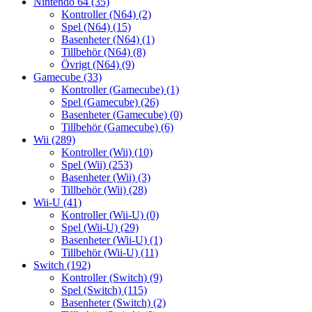
Nintendo 64
(35)
Kontroller (N64)
(2)
Spel (N64)
(15)
Basenheter (N64)
(1)
Tillbehör (N64)
(8)
Övrigt (N64)
(9)
Gamecube
(33)
Kontroller (Gamecube)
(1)
Spel (Gamecube)
(26)
Basenheter (Gamecube)
(0)
Tillbehör (Gamecube)
(6)
Wii
(289)
Kontroller (Wii)
(10)
Spel (Wii)
(253)
Basenheter (Wii)
(3)
Tillbehör (Wii)
(28)
Wii-U
(41)
Kontroller (Wii-U)
(0)
Spel (Wii-U)
(29)
Basenheter (Wii-U)
(1)
Tillbehör (Wii-U)
(11)
Switch
(192)
Kontroller (Switch)
(9)
Spel (Switch)
(115)
Basenheter (Switch)
(2)