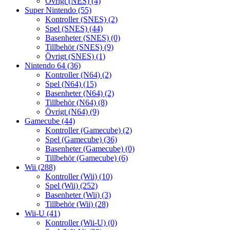
Övrigt (NES)
(4)
Super Nintendo
(55)
Kontroller (SNES)
(2)
Spel (SNES)
(44)
Basenheter (SNES)
(0)
Tillbehör (SNES)
(9)
Övrigt (SNES)
(1)
Nintendo 64
(36)
Kontroller (N64)
(2)
Spel (N64)
(15)
Basenheter (N64)
(2)
Tillbehör (N64)
(8)
Övrigt (N64)
(9)
Gamecube
(44)
Kontroller (Gamecube)
(2)
Spel (Gamecube)
(36)
Basenheter (Gamecube)
(0)
Tillbehör (Gamecube)
(6)
Wii
(288)
Kontroller (Wii)
(10)
Spel (Wii)
(252)
Basenheter (Wii)
(3)
Tillbehör (Wii)
(28)
Wii-U
(41)
Kontroller (Wii-U)
(0)