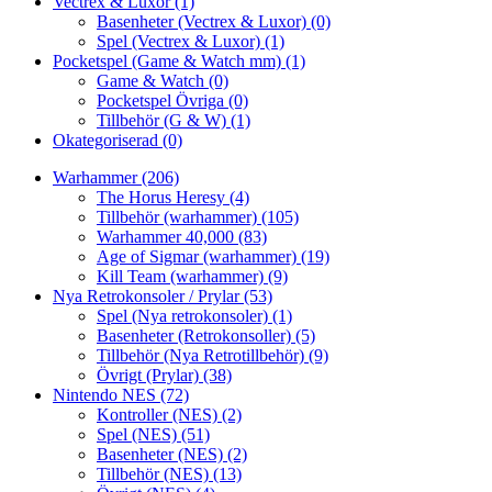
Vectrex & Luxor
(1)
Basenheter (Vectrex & Luxor)
(0)
Spel (Vectrex & Luxor)
(1)
Pocketspel (Game & Watch mm)
(1)
Game & Watch
(0)
Pocketspel Övriga
(0)
Tillbehör (G & W)
(1)
Okategoriserad
(0)
Warhammer
(206)
The Horus Heresy
(4)
Tillbehör (warhammer)
(105)
Warhammer 40,000
(83)
Age of Sigmar (warhammer)
(19)
Kill Team (warhammer)
(9)
Nya Retrokonsoler / Prylar
(53)
Spel (Nya retrokonsoler)
(1)
Basenheter (Retrokonsoller)
(5)
Tillbehör (Nya Retrotillbehör)
(9)
Övrigt (Prylar)
(38)
Nintendo NES
(72)
Kontroller (NES)
(2)
Spel (NES)
(51)
Basenheter (NES)
(2)
Tillbehör (NES)
(13)