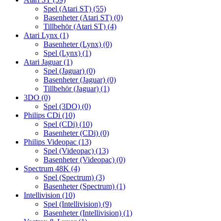
Spel (Atari ST)
(55)
Basenheter (Atari ST)
(0)
Tillbehör (Atari ST)
(4)
Atari Lynx
(1)
Basenheter (Lynx)
(0)
Spel (Lynx)
(1)
Atari Jaguar
(1)
Spel (Jaguar)
(0)
Basenheter (Jaguar)
(0)
Tillbehör (Jaguar)
(1)
3DO
(0)
Spel (3DO)
(0)
Philips CDi
(10)
Spel (CDi)
(10)
Basenheter (CDi)
(0)
Philips Videopac
(13)
Spel (Videopac)
(13)
Basenheter (Videopac)
(0)
Spectrum 48K
(4)
Spel (Spectrum)
(3)
Basenheter (Spectrum)
(1)
Intellivision
(10)
Spel (Intellivision)
(9)
Basenheter (Intellivision)
(1)