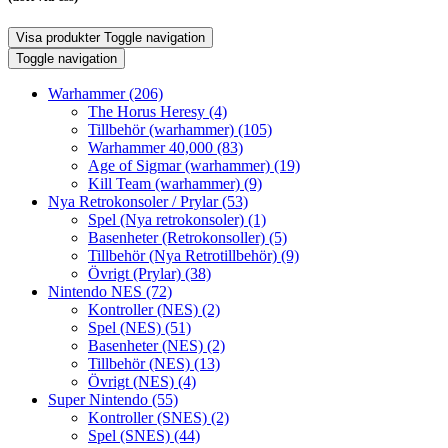
Visa produkter
Toggle navigation
Toggle navigation
Warhammer
(206)
The Horus Heresy
(4)
Tillbehör (warhammer)
(105)
Warhammer 40,000
(83)
Age of Sigmar (warhammer)
(19)
Kill Team (warhammer)
(9)
Nya Retrokonsoler / Prylar
(53)
Spel (Nya retrokonsoler)
(1)
Basenheter (Retrokonsoller)
(5)
Tillbehör (Nya Retrotillbehör)
(9)
Övrigt (Prylar)
(38)
Nintendo NES
(72)
Kontroller (NES)
(2)
Spel (NES)
(51)
Basenheter (NES)
(2)
Tillbehör (NES)
(13)
Övrigt (NES)
(4)
Super Nintendo
(55)
Kontroller (SNES)
(2)
Spel (SNES)
(44)