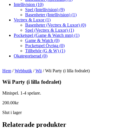
Intellivision
(10)
Spel (Intellivision)
(9)
Basenheter (Intellivision)
(1)
Vectrex & Luxor
(1)
Basenheter (Vectrex & Luxor)
(0)
Spel (Vectrex & Luxor)
(1)
Pocketspel (Game & Watch mm)
(1)
Game & Watch
(0)
Pocketspel Övriga
(0)
Tillbehör (G & W)
(1)
Okategoriserad
(0)
Hem
/
Webbutik
/
Wii
/ Wii Party (i lilla fodralet)
Wii Party (i lilla fodralet)
Minispel. 1-4 spelare.
200.00
kr
Slut i lager
Relaterade produkter