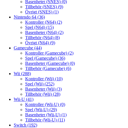
Basenheter (SNES)
(0)
Tillbehör (SNES)
(9)
Övrigt (SNES)
(1)
Nintendo 64
(36)
Kontroller (N64)
(2)
Spel (N64)
(15)
Basenheter (N64)
(2)
Tillbehör (N64)
(8)
Övrigt (N64)
(9)
Gamecube
(44)
Kontroller (Gamecube)
(2)
Spel (Gamecube)
(36)
Basenheter (Gamecube)
(0)
Tillbehör (Gamecube)
(6)
Wii
(288)
Kontroller (Wii)
(10)
Spel (Wii)
(252)
Basenheter (Wii)
(3)
Tillbehör (Wii)
(28)
Wii-U
(41)
Kontroller (Wii-U)
(0)
Spel (Wii-U)
(29)
Basenheter (Wii-U)
(1)
Tillbehör (Wii-U)
(11)
Switch
(192)