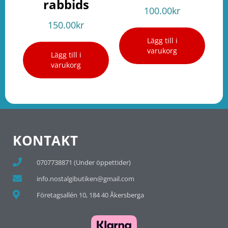
rabbids
100.00
kr
150.00
kr
Lägg till i
varukorg
Lägg till i
varukorg
KONTAKT
0707738871 (Under öppettider)
info.nostalgibutiken@gmail.com
Företagsallén 10, 184 40 Åkersberga