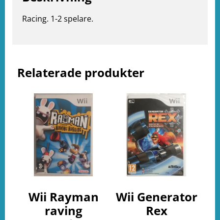
Racing. 1-2 spelare.
e
ation
Relaterade produkter
Wii Rayman
Wii Generator
raving
Rex