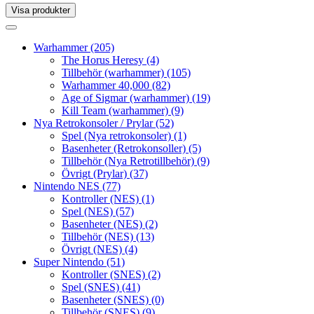
Visa produkter
Toggle
navigation
Toggle
navigation
Warhammer
(205)
The Horus Heresy
(4)
Tillbehör (warhammer)
(105)
Warhammer 40,000
(82)
Age of Sigmar (warhammer)
(19)
Kill Team (warhammer)
(9)
Nya Retrokonsoler / Prylar
(52)
Spel (Nya retrokonsoler)
(1)
Basenheter (Retrokonsoller)
(5)
Tillbehör (Nya Retrotillbehör)
(9)
Övrigt (Prylar)
(37)
Nintendo NES
(77)
Kontroller (NES)
(1)
Spel (NES)
(57)
Basenheter (NES)
(2)
Tillbehör (NES)
(13)
Övrigt (NES)
(4)
Super Nintendo
(51)
Kontroller (SNES)
(2)
Spel (SNES)
(41)
Basenheter (SNES)
(0)
Tillbehör (SNES)
(9)