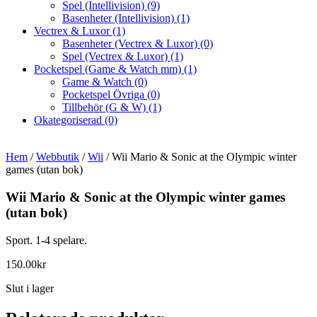
Spel (Intellivision)
(9)
Basenheter (Intellivision)
(1)
Vectrex & Luxor
(1)
Basenheter (Vectrex & Luxor)
(0)
Spel (Vectrex & Luxor)
(1)
Pocketspel (Game & Watch mm)
(1)
Game & Watch
(0)
Pocketspel Övriga
(0)
Tillbehör (G & W)
(1)
Okategoriserad
(0)
Hem
/
Webbutik
/
Wii
/ Wii Mario & Sonic at the Olympic winter
games (utan bok)
Wii Mario & Sonic at the Olympic winter games
(utan bok)
Sport. 1-4 spelare.
150.00
kr
Slut i lager