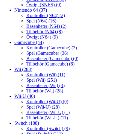
Övrigt (SNES)
(0)
Nintendo 64
(37)
Kontroller (N64)
(2)
Spel (N64)
(16)
Basenheter (N64)
(2)
Tillbehör (N64)
(8)
Övrigt (N64)
(9)
Gamecube
(44)
Kontroller (Gamecube)
(2)
Spel (Gamecube)
(36)
Basenheter (Gamecube)
(0)
Tillbehör (Gamecube)
(6)
Wii
(288)
Kontroller (Wii)
(11)
Spel (Wii)
(251)
Basenheter (Wii)
(3)
Tillbehör (Wii)
(28)
Wii-U
(40)
Kontroller (Wii-U)
(0)
Spel (Wii-U)
(28)
Basenheter (Wii-U)
(1)
Tillbehör (Wii-U)
(11)
Switch
(188)
Kontroller (Switch)
(9)
Spel (Switch)
(111)