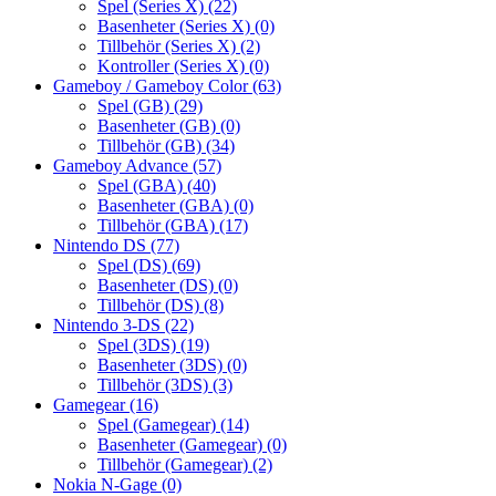
Spel (Series X)
(22)
Basenheter (Series X)
(0)
Tillbehör (Series X)
(2)
Kontroller (Series X)
(0)
Gameboy / Gameboy Color
(63)
Spel (GB)
(29)
Basenheter (GB)
(0)
Tillbehör (GB)
(34)
Gameboy Advance
(57)
Spel (GBA)
(40)
Basenheter (GBA)
(0)
Tillbehör (GBA)
(17)
Nintendo DS
(77)
Spel (DS)
(69)
Basenheter (DS)
(0)
Tillbehör (DS)
(8)
Nintendo 3-DS
(22)
Spel (3DS)
(19)
Basenheter (3DS)
(0)
Tillbehör (3DS)
(3)
Gamegear
(16)
Spel (Gamegear)
(14)
Basenheter (Gamegear)
(0)
Tillbehör (Gamegear)
(2)
Nokia N-Gage
(0)