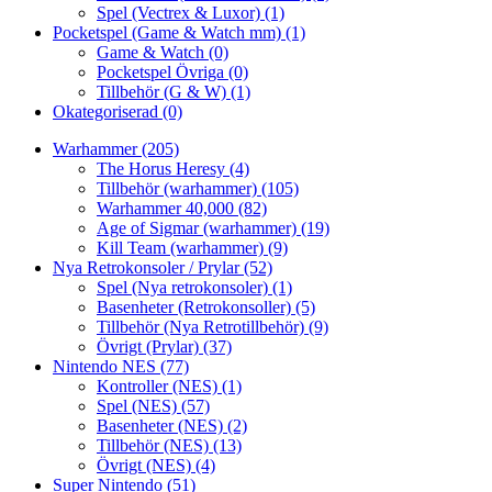
Spel (Vectrex & Luxor)
(1)
Pocketspel (Game & Watch mm)
(1)
Game & Watch
(0)
Pocketspel Övriga
(0)
Tillbehör (G & W)
(1)
Okategoriserad
(0)
Warhammer
(205)
The Horus Heresy
(4)
Tillbehör (warhammer)
(105)
Warhammer 40,000
(82)
Age of Sigmar (warhammer)
(19)
Kill Team (warhammer)
(9)
Nya Retrokonsoler / Prylar
(52)
Spel (Nya retrokonsoler)
(1)
Basenheter (Retrokonsoller)
(5)
Tillbehör (Nya Retrotillbehör)
(9)
Övrigt (Prylar)
(37)
Nintendo NES
(77)
Kontroller (NES)
(1)
Spel (NES)
(57)
Basenheter (NES)
(2)
Tillbehör (NES)
(13)
Övrigt (NES)
(4)
Super Nintendo
(51)