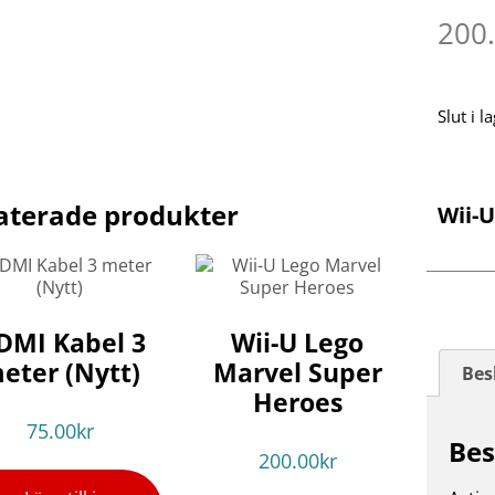
200
Slut i l
aterade produkter
Wii-
DMI Kabel 3
Wii-U Lego
eter (Nytt)
Marvel Super
Bes
Heroes
75.00
kr
Bes
200.00
kr