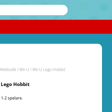
Webbutik
/
Wii-U
/ Wii-U Lego Hobbit
 Lego Hobbit
 1-2 spelare.