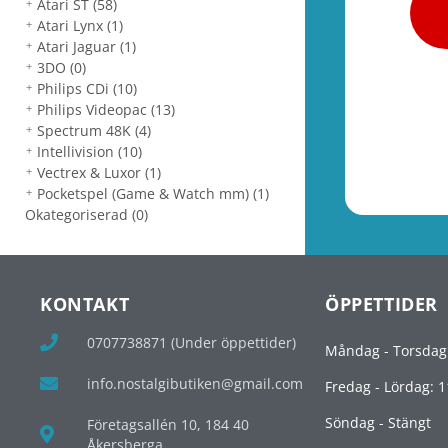
Atari ST
(58)
Atari Lynx
(1)
Atari Jaguar
(1)
3DO
(0)
Philips CDi
(10)
Philips Videopac
(13)
Spectrum 48K
(4)
Intellivision
(10)
Vectrex & Luxor
(1)
Pocketspel (Game & Watch mm)
(1)
Okategoriserad
(0)
KONTAKT
ÖPPETTIDER
0707738871 (Under öppettider)
Måndag - Torsdag
info.nostalgibutiken@gmail.com
Fredag - Lördag: 1
Söndag - Stängt
Företagsallén 10, 184 40
Åkersberga