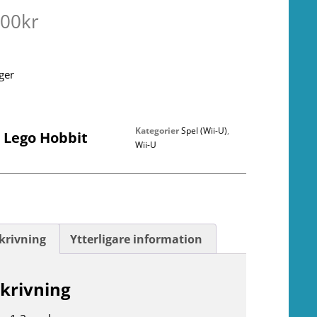
.00
kr
ager
Kategorier
Spel (Wii-U)
,
U Lego Hobbit
Wii-U
krivning
Ytterligare information
krivning