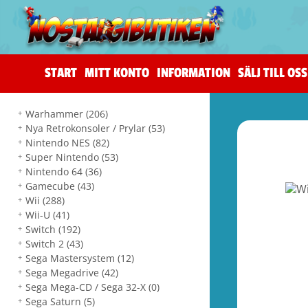
START
MITT KONTO
INFORMATION
SÄLJ TILL OSS
Warhammer
(206)
Nya Retrokonsoler / Prylar
(53)
Nintendo NES
(82)
Super Nintendo
(53)
Nintendo 64
(36)
Gamecube
(43)
Wii
(288)
Wii-U
(41)
Switch
(192)
Switch 2
(43)
Sega Mastersystem
(12)
Sega Megadrive
(42)
Sega Mega-CD / Sega 32-X
(0)
Sega Saturn
(5)