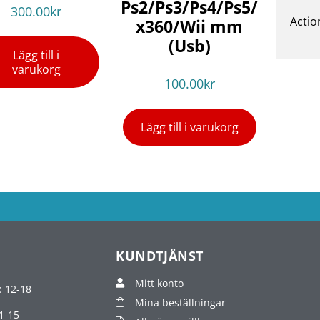
Ps2/Ps3/Ps4/Ps5/
300.00
kr
Actio
x360/Wii mm
(Usb)
Lägg till i
varukorg
100.00
kr
Lägg till i varukorg
KUNDTJÄNST
Mitt konto
: 12-18
Mina beställningar
1-15