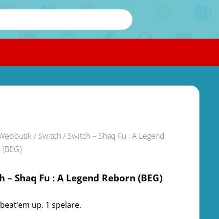
Webbutik
/
Switch
/ Switch – Shaq Fu : A Legend
 (BEG)
h – Shaq Fu : A Legend Reborn (BEG)
 beat’em up. 1 spelare.