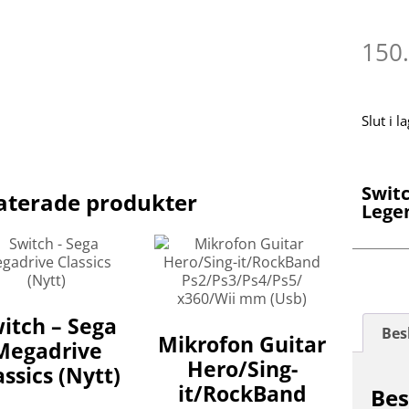
150
Slut i l
Switc
aterade produkter
Lege
itch – Sega
Bes
Mikrofon Guitar
Megadrive
Hero/Sing-
assics (Nytt)
it/RockBand
Bes