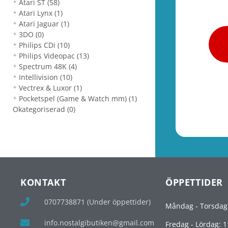
Atari ST
(58)
Atari Lynx
(1)
Atari Jaguar
(1)
3DO
(0)
Philips CDi
(10)
Philips Videopac
(13)
Spectrum 48K
(4)
Intellivision
(10)
Vectrex & Luxor
(1)
Pocketspel (Game & Watch mm)
(1)
Okategoriserad
(0)
KONTAKT
ÖPPETTIDER
0707738871 (Under öppettider)
Måndag - Torsdag
info.nostalgibutiken@gmail.com
Fredag - Lördag: 1