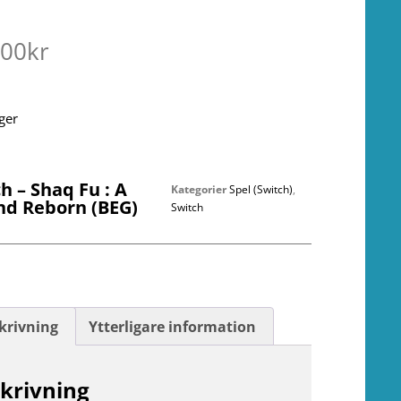
.00
kr
ager
h – Shaq Fu : A
Kategorier
Spel (Switch)
,
nd Reborn (BEG)
Switch
krivning
Ytterligare information
krivning