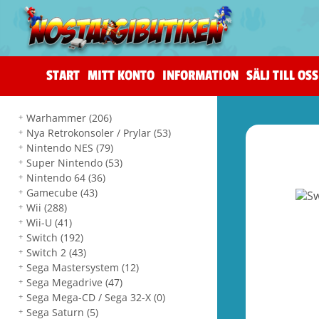
START
MITT KONTO
INFORMATION
SÄLJ TILL OSS
Warhammer
(206)
Nya Retrokonsoler / Prylar
(53)
Nintendo NES
(79)
Super Nintendo
(53)
Nintendo 64
(36)
Gamecube
(43)
Wii
(288)
Wii-U
(41)
Switch
(192)
Switch 2
(43)
Sega Mastersystem
(12)
Sega Megadrive
(47)
Sega Mega-CD / Sega 32-X
(0)
Sega Saturn
(5)