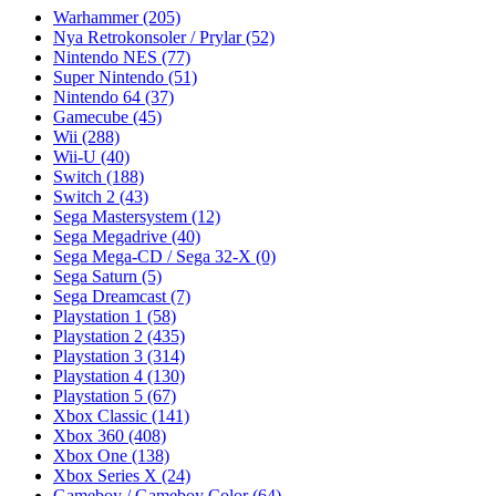
Warhammer
(205)
Nya Retrokonsoler / Prylar
(52)
Nintendo NES
(77)
Super Nintendo
(51)
Nintendo 64
(37)
Gamecube
(45)
Wii
(288)
Wii-U
(40)
Switch
(188)
Switch 2
(43)
Sega Mastersystem
(12)
Sega Megadrive
(40)
Sega Mega-CD / Sega 32-X
(0)
Sega Saturn
(5)
Sega Dreamcast
(7)
Playstation 1
(58)
Playstation 2
(435)
Playstation 3
(314)
Playstation 4
(130)
Playstation 5
(67)
Xbox Classic
(141)
Xbox 360
(408)
Xbox One
(138)
Xbox Series X
(24)
Gameboy / Gameboy Color
(64)