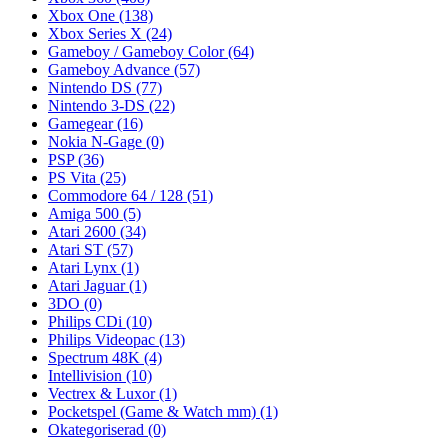
Xbox One
(138)
Xbox Series X
(24)
Gameboy / Gameboy Color
(64)
Gameboy Advance
(57)
Nintendo DS
(77)
Nintendo 3-DS
(22)
Gamegear
(16)
Nokia N-Gage
(0)
PSP
(36)
PS Vita
(25)
Commodore 64 / 128
(51)
Amiga 500
(5)
Atari 2600
(34)
Atari ST
(57)
Atari Lynx
(1)
Atari Jaguar
(1)
3DO
(0)
Philips CDi
(10)
Philips Videopac
(13)
Spectrum 48K
(4)
Intellivision
(10)
Vectrex & Luxor
(1)
Pocketspel (Game & Watch mm)
(1)
Okategoriserad
(0)