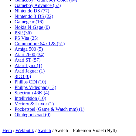
Gameboy Advance
(57)
Nintendo DS
(77)
Nintendo 3-DS
(22)
Gamegear
(16)
Nokia N-Gage
(0)
PSP
(36)
PS Vita
(25)
Commodore 64 / 128
(51)
Amiga 500
(5)
Atari 2600
(34)
Atari ST
(57)
Atari Lynx
(1)
Atari Jaguar
(1)
3DO
(0)
Philips CDi
(10)
Philips Videopac
(13)
Spectrum 48K
(4)
Intellivision
(10)
Vectrex & Luxor
(1)
Pocketspel (Game & Watch mm)
(1)
Okategoriserad
(0)
Hem
/
Webbutik
/
Switch
/ Switch – Pokemon Violet (Nytt)