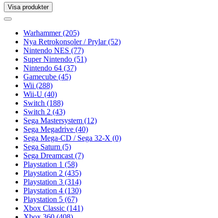
Visa produkter
Toggle
navigation
Toggle
navigation
Warhammer
(205)
Nya Retrokonsoler / Prylar
(52)
Nintendo NES
(77)
Super Nintendo
(51)
Nintendo 64
(37)
Gamecube
(45)
Wii
(288)
Wii-U
(40)
Switch
(188)
Switch 2
(43)
Sega Mastersystem
(12)
Sega Megadrive
(40)
Sega Mega-CD / Sega 32-X
(0)
Sega Saturn
(5)
Sega Dreamcast
(7)
Playstation 1
(58)
Playstation 2
(435)
Playstation 3
(314)
Playstation 4
(130)
Playstation 5
(67)
Xbox Classic
(141)
Xbox 360
(408)