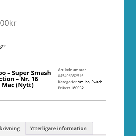
.00
kr
ager
Artikelnummer
bo – Super Smash
045496352516
ction – Nr. 16
Kategorier
Amiibo
,
Switch
e Mac (Nytt)
Etikett
180032
krivning
Ytterligare information