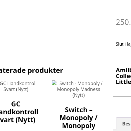
250
Slut i l
aterade produkter
Amii
Colle
Littl
GC
Switch –
andkontroll
Monopoly /
vart (Nytt)
Bes
Monopoly