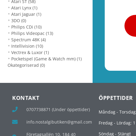
Atari ST
(58)
Atari Lynx
(1)
Atari Jaguar
(1)
3DO
(0)
Philips CDi
(10)
Philips Videopac
(13)
Spectrum 48K
(4)
Intellivision
(10)
Vectrex & Luxor
(1)
Pocketspel (Game & Watch mm)
(1)
Okategoriserad
(0)
KONTAKT
ÖPPETTIDER
0707738871 (Under öppettider)
Måndag - Torsdag
info.nostalgibutiken@gmail.com
Fredag - Lördag: 1
Söndag - Stängt
Företagsallén 10, 184 40