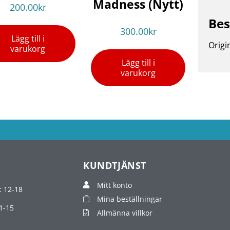
Madness (Nytt)
200.00
kr
Bes
300.00
kr
Lägg till i
Origi
varukorg
Lägg till i
varukorg
KUNDTJÄNST
Mitt konto
: 12-18
Mina beställningar
1-15
Allmänna villkor