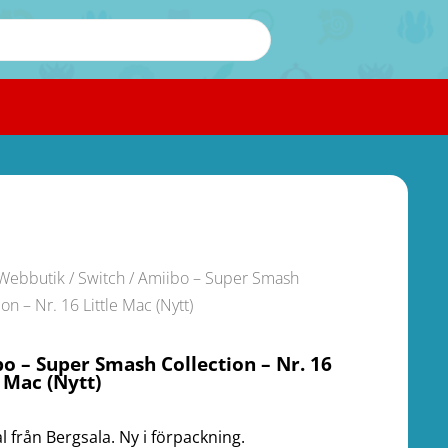
Webbutik
/
Switch
/ Amiibo – Super Smash
ion – Nr. 16 Little Mac (Nytt)
o – Super Smash Collection – Nr. 16
e Mac (Nytt)
l från Bergsala. Ny i förpackning.