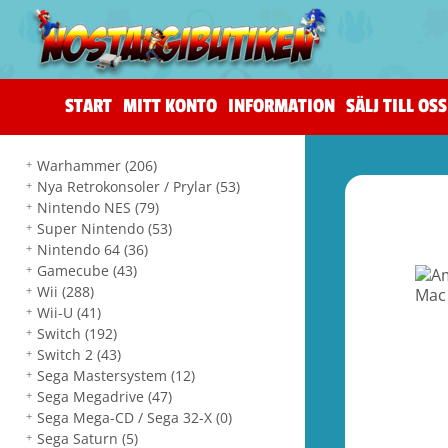
START
MITT KONTO
INFORMATION
SÄLJ TILL OSS
Warhammer
(206)
Nya Retrokonsoler / Prylar
(53)
Nintendo NES
(79)
Super Nintendo
(53)
Nintendo 64
(36)
Gamecube
(43)
Wii
(288)
Wii-U
(41)
Switch
(192)
Switch 2
(43)
Sega Mastersystem
(12)
Sega Megadrive
(47)
Sega Mega-CD / Sega 32-X
(0)
Sega Saturn
(5)