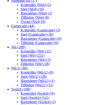
Nintendo 64
(37)
Kontroller (N64)
(2)
Spel (N64)
(16)
Basenheter (N64)
(2)
Tillbehör (N64)
(8)
Övrigt (N64)
(9)
Gamecube
(44)
Kontroller (Gamecube)
(2)
Spel (Gamecube)
(36)
Basenheter (Gamecube)
(0)
Tillbehör (Gamecube)
(6)
Wii
(288)
Kontroller (Wii)
(11)
Spel (Wii)
(251)
Basenheter (Wii)
(3)
Tillbehör (Wii)
(28)
Wii-U
(40)
Kontroller (Wii-U)
(0)
Spel (Wii-U)
(28)
Basenheter (Wii-U)
(1)
Tillbehör (Wii-U)
(11)
Switch
(188)
Kontroller (Switch)
(9)
Spel (Switch)
(111)
Basenheter (Switch)
(2)