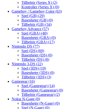
Tillbehör (Series X)
(2)
Kontroller (Series X)
(0)
Gameboy / Gameboy Color
(63)
Spel (GB)
(29)
Basenheter (GB)
(0)
Tillbehör (GB)
(34)
Gameboy Advance
(57)
Spel (GBA)
(40)
Basenheter (GBA)
(0)
Tillbehör (GBA)
(17)
Nintendo DS
(77)
Spel (DS)
(69)
Basenheter (DS)
(0)
Tillbehör (DS)
(8)
Nintendo 3-DS
(22)
Spel (3DS)
(19)
Basenheter (3DS)
(0)
Tillbehör (3DS)
(3)
Gamegear
(16)
Spel (Gamegear)
(14)
Basenheter (Gamegear)
(0)
Tillbehör (Gamegear)
(2)
Nokia N-Gage
(0)
Basenheter (N-Gage)
(0)
Spel (N-Gage)
(0)