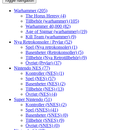
Toggle navigation
Warhammer
(205)
The Horus Heresy
(4)
Tillbehör (warhammer)
(105)
Warhammer 40,000
(82)
Age of Sigmar (warhammer)
(19)
Kill Team (warhammer)
(9)
Nya Retrokonsoler / Prylar
(52)
Spel (Nya retrokonsoler)
(1)
Basenheter (Retrokonsoller)
(5)
Tillbehör (Nya Retrotillbehör)
(9)
Övrigt (Prylar)
(37)
Nintendo NES
(77)
Kontroller (NES)
(1)
Spel (NES)
(57)
Basenheter (NES)
(2)
Tillbehör (NES)
(13)
Övrigt (NES)
(4)
Super Nintendo
(51)
Kontroller (SNES)
(2)
Spel (SNES)
(41)
Basenheter (SNES)
(0)
Tillbehör (SNES)
(9)
Övrigt (SNES)
(0)