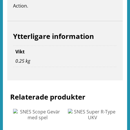
Action.
Ytterligare information
Vikt
0.25 kg
e
ation
Relaterade produkter