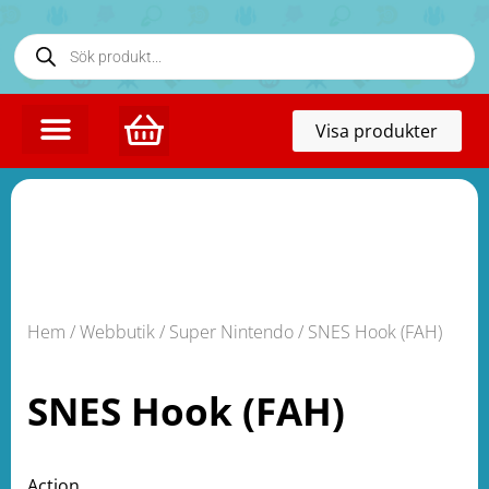
Toggl
Visa produkter
naviga
KONTAKTA OSS
Hem
/
Webbutik
/
Super Nintendo
/ SNES Hook (FAH)
SNES Hook (FAH)
Action.