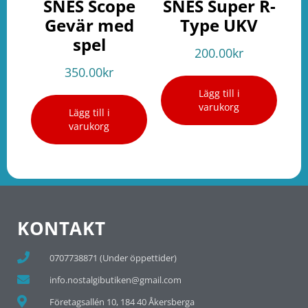
SNES Scope
SNES Super R-
Gevär med
Type UKV
spel
200.00
kr
350.00
kr
Lägg till i
varukorg
Lägg till i
varukorg
KONTAKT
0707738871 (Under öppettider)
info.nostalgibutiken@gmail.com
Företagsallén 10, 184 40 Åkersberga