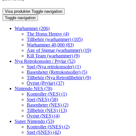
Visa produkter
Toggle navigation
Toggle navigation
Warhammer
(206)
The Horus Heresy
(4)
Tillbehör (warhammer)
(105)
Warhammer 40,000
(83)
Age of Sigmar (warhammer)
(19)
Kill Team (warhammer)
(9)
Nya Retrokonsoler / Prylar
(52)
Spel (Nya retrokonsoler)
(1)
Basenheter (Retrokonsoller)
(5)
Tillbehör (Nya Retrotillbehör)
(9)
Övrigt (Prylar)
(37)
Nintendo NES
(78)
Kontroller (NES)
(1)
Spel (NES)
(58)
Basenheter (NES)
(2)
Tillbehör (NES)
(13)
Övrigt (NES)
(4)
Super Nintendo
(53)
Kontroller (SNES)
(2)
Spel (SNES)
(42)