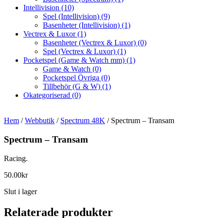
Intellivision
(10)
Spel (Intellivision)
(9)
Basenheter (Intellivision)
(1)
Vectrex & Luxor
(1)
Basenheter (Vectrex & Luxor)
(0)
Spel (Vectrex & Luxor)
(1)
Pocketspel (Game & Watch mm)
(1)
Game & Watch
(0)
Pocketspel Övriga
(0)
Tillbehör (G & W)
(1)
Okategoriserad
(0)
Hem
/
Webbutik
/
Spectrum 48K
/ Spectrum – Transam
Spectrum – Transam
Racing.
50.00
kr
Slut i lager
Relaterade produkter