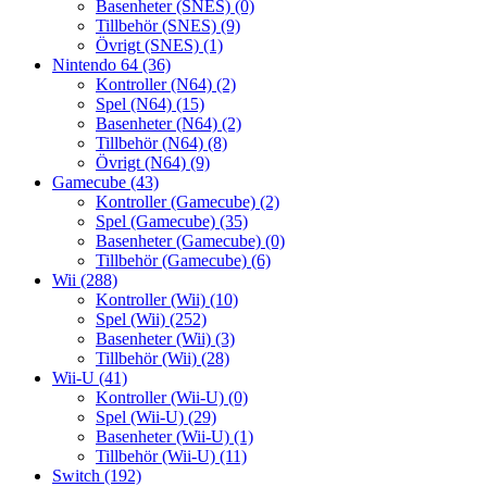
Basenheter (SNES)
(0)
Tillbehör (SNES)
(9)
Övrigt (SNES)
(1)
Nintendo 64
(36)
Kontroller (N64)
(2)
Spel (N64)
(15)
Basenheter (N64)
(2)
Tillbehör (N64)
(8)
Övrigt (N64)
(9)
Gamecube
(43)
Kontroller (Gamecube)
(2)
Spel (Gamecube)
(35)
Basenheter (Gamecube)
(0)
Tillbehör (Gamecube)
(6)
Wii
(288)
Kontroller (Wii)
(10)
Spel (Wii)
(252)
Basenheter (Wii)
(3)
Tillbehör (Wii)
(28)
Wii-U
(41)
Kontroller (Wii-U)
(0)
Spel (Wii-U)
(29)
Basenheter (Wii-U)
(1)
Tillbehör (Wii-U)
(11)
Switch
(192)