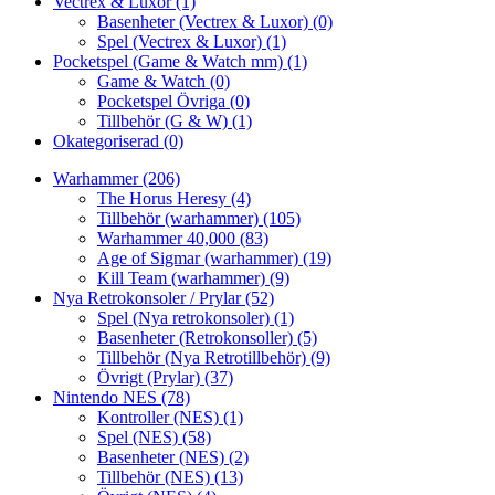
Vectrex & Luxor
(1)
Basenheter (Vectrex & Luxor)
(0)
Spel (Vectrex & Luxor)
(1)
Pocketspel (Game & Watch mm)
(1)
Game & Watch
(0)
Pocketspel Övriga
(0)
Tillbehör (G & W)
(1)
Okategoriserad
(0)
Warhammer
(206)
The Horus Heresy
(4)
Tillbehör (warhammer)
(105)
Warhammer 40,000
(83)
Age of Sigmar (warhammer)
(19)
Kill Team (warhammer)
(9)
Nya Retrokonsoler / Prylar
(52)
Spel (Nya retrokonsoler)
(1)
Basenheter (Retrokonsoller)
(5)
Tillbehör (Nya Retrotillbehör)
(9)
Övrigt (Prylar)
(37)
Nintendo NES
(78)
Kontroller (NES)
(1)
Spel (NES)
(58)
Basenheter (NES)
(2)
Tillbehör (NES)
(13)