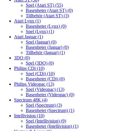
Spel (Atari ST)
(55)
Basenheter (Atari ST)
(0)
Tillbehör (Atari ST)
(3)
Atari Lynx
(1)
Basenheter (Lynx)
(0)
Spel (Lynx)
(1)
Atari Jaguar
(1)
Spel (Jaguar)
(0)
Basenheter (Jaguar)
(0)
Tillbehör (Jaguar)
(1)
3DO
(0)
Spel (3DO)
(0)
Philips CDi
(10)
Spel (CDi)
(10)
Basenheter (CDi)
(0)
Philips Videopac
(13)
Spel (Videopac)
(13)
Basenheter (Videopac)
(0)
Spectrum 48K
(4)
Spel (Spectrum)
(3)
Basenheter (Spectrum)
(1)
Intellivision
(10)
Spel (Intellivision)
(9)
Basenheter (Intellivision)
(1)