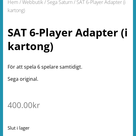
Hem
/
Webbutik
/
Sega Saturn
/ SAT 6-Player Adapter (i
kartong)
SAT 6-Player Adapter (i
kartong)
För att spela 6 spelare samtidigt.
Sega original.
400.00
kr
Slut i lager