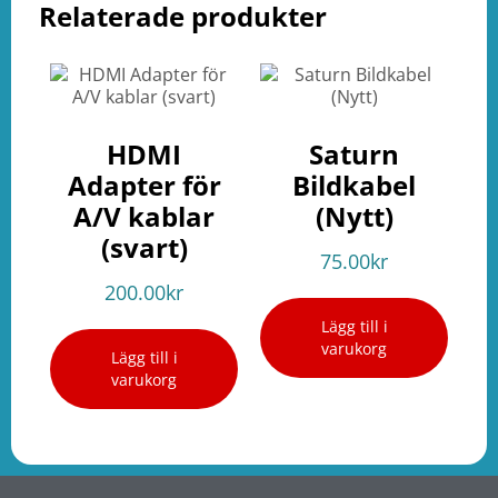
Relaterade produkter
HDMI
Saturn
Adapter för
Bildkabel
A/V kablar
(Nytt)
(svart)
75.00
kr
200.00
kr
Lägg till i
varukorg
Lägg till i
varukorg