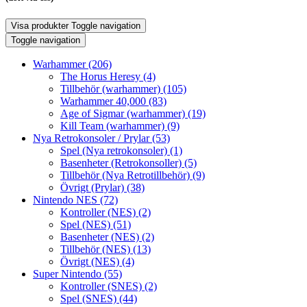
Visa produkter
Toggle navigation
Toggle navigation
Warhammer
(206)
The Horus Heresy
(4)
Tillbehör (warhammer)
(105)
Warhammer 40,000
(83)
Age of Sigmar (warhammer)
(19)
Kill Team (warhammer)
(9)
Nya Retrokonsoler / Prylar
(53)
Spel (Nya retrokonsoler)
(1)
Basenheter (Retrokonsoller)
(5)
Tillbehör (Nya Retrotillbehör)
(9)
Övrigt (Prylar)
(38)
Nintendo NES
(72)
Kontroller (NES)
(2)
Spel (NES)
(51)
Basenheter (NES)
(2)
Tillbehör (NES)
(13)
Övrigt (NES)
(4)
Super Nintendo
(55)
Kontroller (SNES)
(2)
Spel (SNES)
(44)