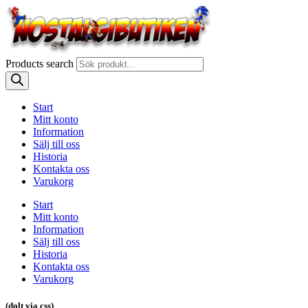
Products search
Start
Mitt konto
Information
Sälj till oss
Historia
Kontakta oss
Varukorg
Start
Mitt konto
Information
Sälj till oss
Historia
Kontakta oss
Varukorg
(dolt via css)