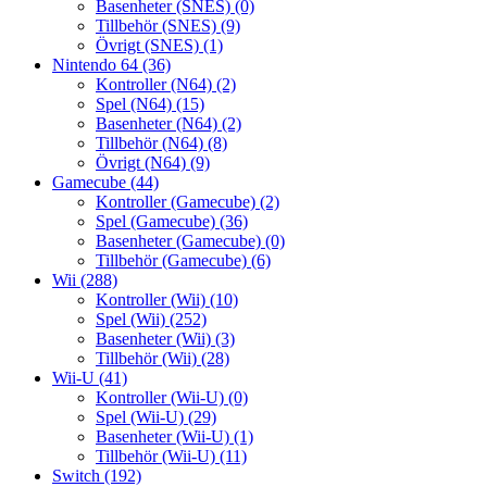
Basenheter (SNES)
(0)
Tillbehör (SNES)
(9)
Övrigt (SNES)
(1)
Nintendo 64
(36)
Kontroller (N64)
(2)
Spel (N64)
(15)
Basenheter (N64)
(2)
Tillbehör (N64)
(8)
Övrigt (N64)
(9)
Gamecube
(44)
Kontroller (Gamecube)
(2)
Spel (Gamecube)
(36)
Basenheter (Gamecube)
(0)
Tillbehör (Gamecube)
(6)
Wii
(288)
Kontroller (Wii)
(10)
Spel (Wii)
(252)
Basenheter (Wii)
(3)
Tillbehör (Wii)
(28)
Wii-U
(41)
Kontroller (Wii-U)
(0)
Spel (Wii-U)
(29)
Basenheter (Wii-U)
(1)
Tillbehör (Wii-U)
(11)
Switch
(192)