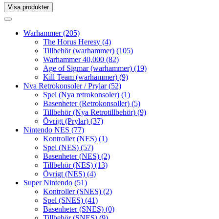
Visa produkter
Toggle
navigation
Toggle
navigation
Warhammer
(205)
The Horus Heresy
(4)
Tillbehör (warhammer)
(105)
Warhammer 40,000
(82)
Age of Sigmar (warhammer)
(19)
Kill Team (warhammer)
(9)
Nya Retrokonsoler / Prylar
(52)
Spel (Nya retrokonsoler)
(1)
Basenheter (Retrokonsoller)
(5)
Tillbehör (Nya Retrotillbehör)
(9)
Övrigt (Prylar)
(37)
Nintendo NES
(77)
Kontroller (NES)
(1)
Spel (NES)
(57)
Basenheter (NES)
(2)
Tillbehör (NES)
(13)
Övrigt (NES)
(4)
Super Nintendo
(51)
Kontroller (SNES)
(2)
Spel (SNES)
(41)
Basenheter (SNES)
(0)
Tillbehör (SNES)
(9)