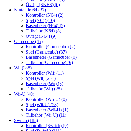
Övrigt (SNES)
(0)
Nintendo 64
(37)
Kontroller (N64)
(2)
Spel (N64)
(16)
Basenheter (N64)
(2)
Tillbehör (N64)
(8)
Övrigt (N64)
(9)
Gamecube
(45)
Kontroller (Gamecube)
(2)
Spel (Gamecube)
(37)
Basenheter (Gamecube)
(0)
Tillbehör (Gamecube)
(6)
Wii
(288)
Kontroller (Wii)
(11)
Spel (Wii)
(251)
Basenheter (Wii)
(3)
Tillbehör (Wii)
(28)
Wii-U
(40)
Kontroller (Wii-U)
(0)
Spel (Wii-U)
(28)
Basenheter (Wii-U)
(1)
Tillbehör (Wii-U)
(11)
Switch
(188)
Kontroller (Switch)
(9)
Spel (Switch)
(111)