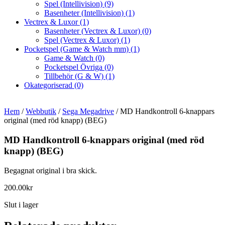
Spel (Intellivision)
(9)
Basenheter (Intellivision)
(1)
Vectrex & Luxor
(1)
Basenheter (Vectrex & Luxor)
(0)
Spel (Vectrex & Luxor)
(1)
Pocketspel (Game & Watch mm)
(1)
Game & Watch
(0)
Pocketspel Övriga
(0)
Tillbehör (G & W)
(1)
Okategoriserad
(0)
Hem
/
Webbutik
/
Sega Megadrive
/ MD Handkontroll 6-knappars
original (med röd knapp) (BEG)
MD Handkontroll 6-knappars original (med röd
knapp) (BEG)
Begagnat original i bra skick.
200.00
kr
Slut i lager