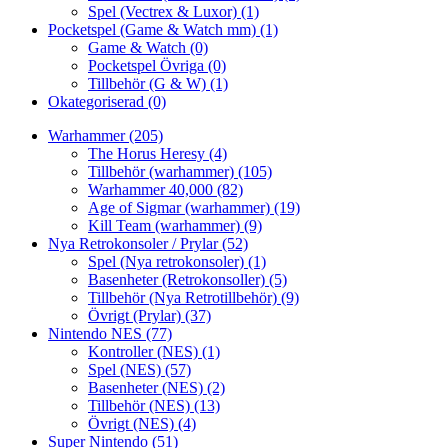
Spel (Vectrex & Luxor)
(1)
Pocketspel (Game & Watch mm)
(1)
Game & Watch
(0)
Pocketspel Övriga
(0)
Tillbehör (G & W)
(1)
Okategoriserad
(0)
Warhammer
(205)
The Horus Heresy
(4)
Tillbehör (warhammer)
(105)
Warhammer 40,000
(82)
Age of Sigmar (warhammer)
(19)
Kill Team (warhammer)
(9)
Nya Retrokonsoler / Prylar
(52)
Spel (Nya retrokonsoler)
(1)
Basenheter (Retrokonsoller)
(5)
Tillbehör (Nya Retrotillbehör)
(9)
Övrigt (Prylar)
(37)
Nintendo NES
(77)
Kontroller (NES)
(1)
Spel (NES)
(57)
Basenheter (NES)
(2)
Tillbehör (NES)
(13)
Övrigt (NES)
(4)
Super Nintendo
(51)