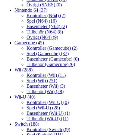
Övrigt (SNES)
(0)
Nintendo 64
(37)
Kontroller (N64)
(2)
Spel (N64)
(16)
Basenheter (N64)
(2)
Tillbehör (N64)
(8)
Övrigt (N64)
(9)
Gamecube
(45)
Kontroller (Gamecube)
(2)
Spel (Gamecube)
(37)
Basenheter (Gamecube)
(0)
Tillbehör (Gamecube)
(6)
Wii
(288)
Kontroller (Wii)
(11)
Spel (Wii)
(251)
Basenheter (Wii)
(3)
Tillbehör (Wii)
(28)
Wii-U
(40)
Kontroller (Wii-U)
(0)
Spel (Wii-U)
(28)
Basenheter (Wii-U)
(1)
Tillbehör (Wii-U)
(11)
Switch
(188)
Kontroller (Switch)
(9)
Spel (Switch)
(111)