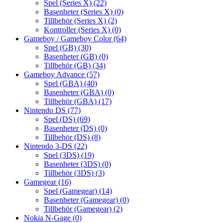
Spel (Series X)
(22)
Basenheter (Series X)
(0)
Tillbehör (Series X)
(2)
Kontroller (Series X)
(0)
Gameboy / Gameboy Color
(64)
Spel (GB)
(30)
Basenheter (GB)
(0)
Tillbehör (GB)
(34)
Gameboy Advance
(57)
Spel (GBA)
(40)
Basenheter (GBA)
(0)
Tillbehör (GBA)
(17)
Nintendo DS
(77)
Spel (DS)
(69)
Basenheter (DS)
(0)
Tillbehör (DS)
(8)
Nintendo 3-DS
(22)
Spel (3DS)
(19)
Basenheter (3DS)
(0)
Tillbehör (3DS)
(3)
Gamegear
(16)
Spel (Gamegear)
(14)
Basenheter (Gamegear)
(0)
Tillbehör (Gamegear)
(2)
Nokia N-Gage
(0)