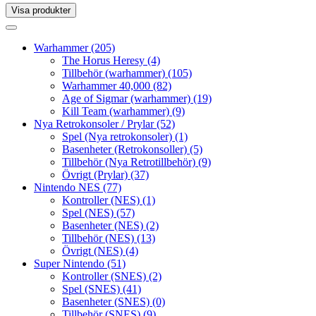
Visa produkter
Toggle
navigation
Toggle
navigation
Warhammer
(205)
The Horus Heresy
(4)
Tillbehör (warhammer)
(105)
Warhammer 40,000
(82)
Age of Sigmar (warhammer)
(19)
Kill Team (warhammer)
(9)
Nya Retrokonsoler / Prylar
(52)
Spel (Nya retrokonsoler)
(1)
Basenheter (Retrokonsoller)
(5)
Tillbehör (Nya Retrotillbehör)
(9)
Övrigt (Prylar)
(37)
Nintendo NES
(77)
Kontroller (NES)
(1)
Spel (NES)
(57)
Basenheter (NES)
(2)
Tillbehör (NES)
(13)
Övrigt (NES)
(4)
Super Nintendo
(51)
Kontroller (SNES)
(2)
Spel (SNES)
(41)
Basenheter (SNES)
(0)
Tillbehör (SNES)
(9)