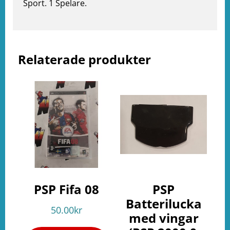
Sport. 1 Spelare.
e
ation
Relaterade produkter
PSP Fifa 08
PSP
Batterilucka
50.00
kr
med vingar