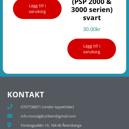
(PSP 2000 &
Lägg till i
3000 serien)
varukorg
svart
30.00
kr
Lägg till i
varukorg
KONTAKT
0707738871 (Under öppettider)
info.nostalgibutiken@gmail.com
Företagsallén 10, 184 40 Åkersberga