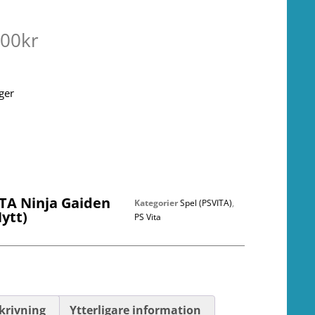
.00
kr
ager
ITA Ninja Gaiden
Kategorier
Spel (PSVITA)
,
Nytt)
PS Vita
krivning
Ytterligare information