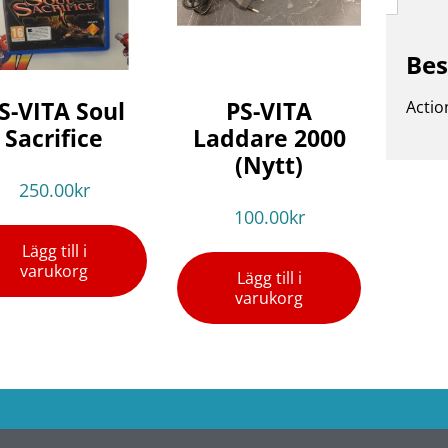
Bes
S-VITA Soul
PS-VITA
Actio
Sacrifice
Laddare 2000
(Nytt)
250.00
kr
100.00
kr
Lägg till i
varukorg
Lägg till i
varukorg