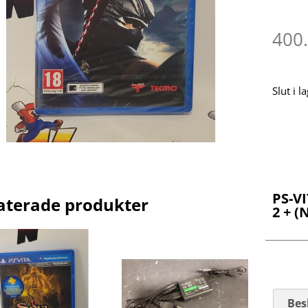
400
Slut i l
PS-V
aterade produkter
2 + (
Bes