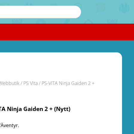
Webbutik
/
PS Vita
/ PS-VITA Ninja Gaiden 2 +
TA Ninja Gaiden 2 + (Nytt)
/Äventyr.