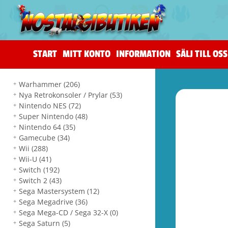
START
MITT KONTO
INFORMATION
SÄLJ TILL OSS
Warhammer
(206)
Nya Retrokonsoler / Prylar
(53)
Nintendo NES
(72)
Super Nintendo
(48)
Nintendo 64
(35)
Gamecube
(34)
Wii
(288)
Wii-U
(41)
Switch
(192)
Switch 2
(43)
Sega Mastersystem
(12)
Sega Megadrive
(36)
Sega Mega-CD / Sega 32-X
(0)
Sega Saturn
(5)