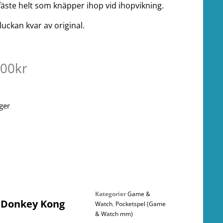
äste helt som knäpper ihop vid ihopvikning.
luckan kvar av original.
.00
kr
ager
Kategorier
Game &
Donkey Kong
Watch
,
Pocketspel (Game
& Watch mm)