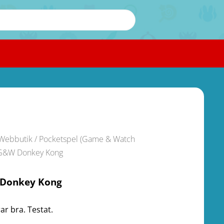
Webbutik
/
Pocketspel (Game & Watch
G&W Donkey Kong
Donkey Kong
ar bra. Testat.