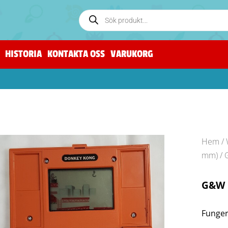
HISTORIA
KONTAKTA OSS
VARUKORG
Hem
/
mm)
/ 
G&W 
Funger