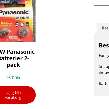
Bes
Bes
W Panasonic
Funge
Batterier 2-
pack
Snäpp
ihopv
15.00
kr
Batte
Lägg till i
varukorg