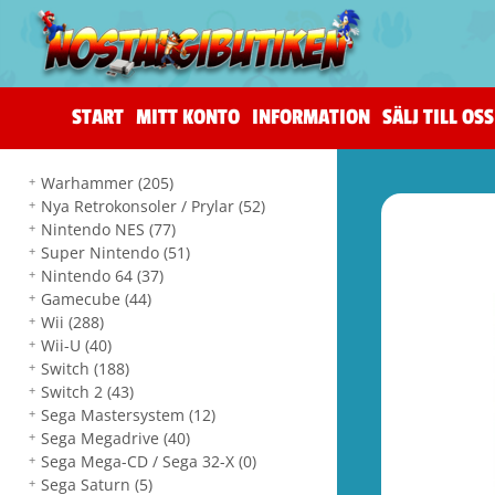
START
MITT KONTO
INFORMATION
SÄLJ TILL OSS
Warhammer
(205)
Nya Retrokonsoler / Prylar
(52)
Nintendo NES
(77)
Super Nintendo
(51)
Nintendo 64
(37)
Gamecube
(44)
Wii
(288)
Wii-U
(40)
Switch
(188)
Switch 2
(43)
Sega Mastersystem
(12)
Sega Megadrive
(40)
Sega Mega-CD / Sega 32-X
(0)
Sega Saturn
(5)