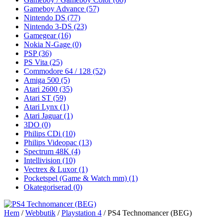
Gameboy Advance
(57)
Nintendo DS
(77)
Nintendo 3-DS
(23)
Gamegear
(16)
Nokia N-Gage
(0)
PSP
(36)
PS Vita
(25)
Commodore 64 / 128
(52)
Amiga 500
(5)
Atari 2600
(35)
Atari ST
(59)
Atari Lynx
(1)
Atari Jaguar
(1)
3DO
(0)
Philips CDi
(10)
Philips Videopac
(13)
Spectrum 48K
(4)
Intellivision
(10)
Vectrex & Luxor
(1)
Pocketspel (Game & Watch mm)
(1)
Okategoriserad
(0)
Hem
/
Webbutik
/
Playstation 4
/ PS4 Technomancer (BEG)