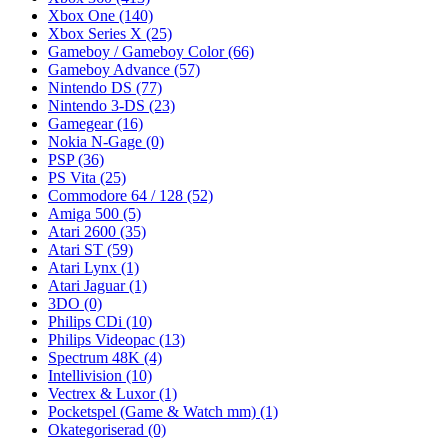
Xbox One
(140)
Xbox Series X
(25)
Gameboy / Gameboy Color
(66)
Gameboy Advance
(57)
Nintendo DS
(77)
Nintendo 3-DS
(23)
Gamegear
(16)
Nokia N-Gage
(0)
PSP
(36)
PS Vita
(25)
Commodore 64 / 128
(52)
Amiga 500
(5)
Atari 2600
(35)
Atari ST
(59)
Atari Lynx
(1)
Atari Jaguar
(1)
3DO
(0)
Philips CDi
(10)
Philips Videopac
(13)
Spectrum 48K
(4)
Intellivision
(10)
Vectrex & Luxor
(1)
Pocketspel (Game & Watch mm)
(1)
Okategoriserad
(0)