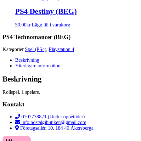
PS4 Destiny (BEG)
50.00
kr
Lägg till i varukorg
PS4 Technomancer (BEG)
Kategorier
Spel (PS4)
,
Playstation 4
Beskrivning
Ytterligare information
Beskrivning
Rollspel. 1 spelare.
Kontakt
0707738871 (Under öppettider)
info.nostalgibutiken@gmail.com
Företagsallén 10, 184 40 Åkersberga