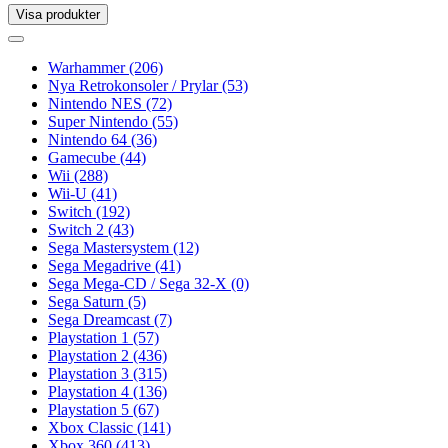
Visa produkter
Toggle
navigation
Toggle
navigation
Warhammer
(206)
Nya Retrokonsoler / Prylar
(53)
Nintendo NES
(72)
Super Nintendo
(55)
Nintendo 64
(36)
Gamecube
(44)
Wii
(288)
Wii-U
(41)
Switch
(192)
Switch 2
(43)
Sega Mastersystem
(12)
Sega Megadrive
(41)
Sega Mega-CD / Sega 32-X
(0)
Sega Saturn
(5)
Sega Dreamcast
(7)
Playstation 1
(57)
Playstation 2
(436)
Playstation 3
(315)
Playstation 4
(136)
Playstation 5
(67)
Xbox Classic
(141)
Xbox 360
(413)