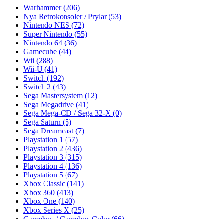
Warhammer
(206)
Nya Retrokonsoler / Prylar
(53)
Nintendo NES
(72)
Super Nintendo
(55)
Nintendo 64
(36)
Gamecube
(44)
Wii
(288)
Wii-U
(41)
Switch
(192)
Switch 2
(43)
Sega Mastersystem
(12)
Sega Megadrive
(41)
Sega Mega-CD / Sega 32-X
(0)
Sega Saturn
(5)
Sega Dreamcast
(7)
Playstation 1
(57)
Playstation 2
(436)
Playstation 3
(315)
Playstation 4
(136)
Playstation 5
(67)
Xbox Classic
(141)
Xbox 360
(413)
Xbox One
(140)
Xbox Series X
(25)
Gameboy / Gameboy Color
(66)