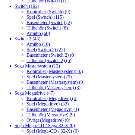
Tillbehör (Wii-U)
(11)
Switch
(192)
Kontroller (Switch)
(9)
Spel (Switch)
(115)
Basenheter (Switch)
(2)
Tillbehör (Switch)
(8)
Amiibo
(60)
Switch 2
(43)
Amiibo
(10)
Spel (Switch 2)
(27)
Basenheter (Switch 2)
(0)
Tillbehör (Switch 2)
(6)
Sega Mastersystem
(12)
Kontroller (Mastersystem)
(0)
Spel (Mastersystem)
(9)
Basenheter (Mastersystem)
(0)
Tillbehör (Mastersystem)
(3)
Sega Megadrive
(47)
Kontroller (Megadrive)
(4)
Spel (Megadrive)
(33)
Basenheter (Megadrive)
(1)
Tillbehör (Megadrive)
(9)
Övrigt (Megadrive)
(0)
Sega Mega-CD / Sega 32-X
(0)
Spel (Mega-CD / 32-X)
(0)