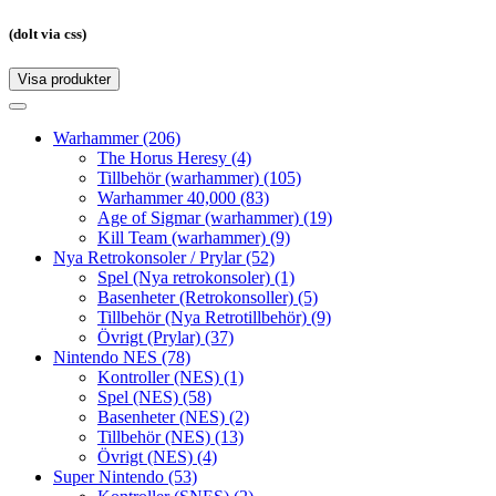
(dolt via css)
Visa produkter
Toggle
navigation
Toggle
navigation
Warhammer
(206)
The Horus Heresy
(4)
Tillbehör (warhammer)
(105)
Warhammer 40,000
(83)
Age of Sigmar (warhammer)
(19)
Kill Team (warhammer)
(9)
Nya Retrokonsoler / Prylar
(52)
Spel (Nya retrokonsoler)
(1)
Basenheter (Retrokonsoller)
(5)
Tillbehör (Nya Retrotillbehör)
(9)
Övrigt (Prylar)
(37)
Nintendo NES
(78)
Kontroller (NES)
(1)
Spel (NES)
(58)
Basenheter (NES)
(2)
Tillbehör (NES)
(13)
Övrigt (NES)
(4)
Super Nintendo
(53)