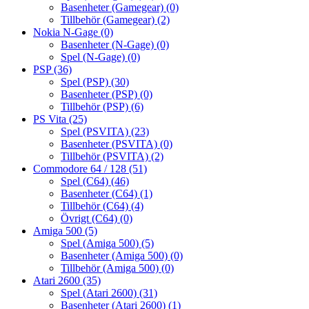
Basenheter (Gamegear)
(0)
Tillbehör (Gamegear)
(2)
Nokia N-Gage
(0)
Basenheter (N-Gage)
(0)
Spel (N-Gage)
(0)
PSP
(36)
Spel (PSP)
(30)
Basenheter (PSP)
(0)
Tillbehör (PSP)
(6)
PS Vita
(25)
Spel (PSVITA)
(23)
Basenheter (PSVITA)
(0)
Tillbehör (PSVITA)
(2)
Commodore 64 / 128
(51)
Spel (C64)
(46)
Basenheter (C64)
(1)
Tillbehör (C64)
(4)
Övrigt (C64)
(0)
Amiga 500
(5)
Spel (Amiga 500)
(5)
Basenheter (Amiga 500)
(0)
Tillbehör (Amiga 500)
(0)
Atari 2600
(35)
Spel (Atari 2600)
(31)
Basenheter (Atari 2600)
(1)