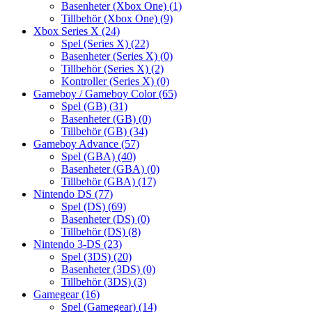
Basenheter (Xbox One)
(1)
Tillbehör (Xbox One)
(9)
Xbox Series X
(24)
Spel (Series X)
(22)
Basenheter (Series X)
(0)
Tillbehör (Series X)
(2)
Kontroller (Series X)
(0)
Gameboy / Gameboy Color
(65)
Spel (GB)
(31)
Basenheter (GB)
(0)
Tillbehör (GB)
(34)
Gameboy Advance
(57)
Spel (GBA)
(40)
Basenheter (GBA)
(0)
Tillbehör (GBA)
(17)
Nintendo DS
(77)
Spel (DS)
(69)
Basenheter (DS)
(0)
Tillbehör (DS)
(8)
Nintendo 3-DS
(23)
Spel (3DS)
(20)
Basenheter (3DS)
(0)
Tillbehör (3DS)
(3)
Gamegear
(16)
Spel (Gamegear)
(14)