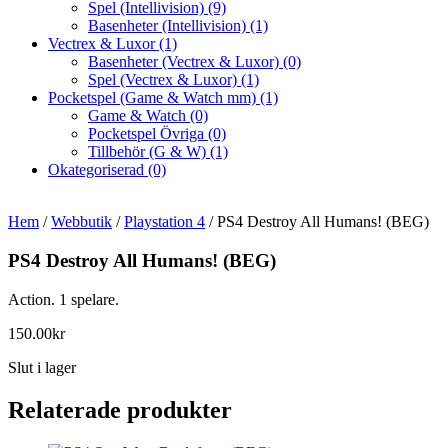
Spel (Intellivision)
(9)
Basenheter (Intellivision)
(1)
Vectrex & Luxor
(1)
Basenheter (Vectrex & Luxor)
(0)
Spel (Vectrex & Luxor)
(1)
Pocketspel (Game & Watch mm)
(1)
Game & Watch
(0)
Pocketspel Övriga
(0)
Tillbehör (G & W)
(1)
Okategoriserad
(0)
Hem
/
Webbutik
/
Playstation 4
/ PS4 Destroy All Humans! (BEG)
PS4 Destroy All Humans! (BEG)
Action. 1 spelare.
150.00
kr
Slut i lager
Relaterade produkter