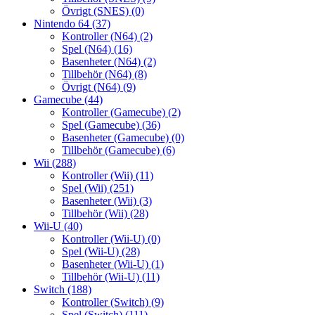
Övrigt (SNES)
(0)
Nintendo 64
(37)
Kontroller (N64)
(2)
Spel (N64)
(16)
Basenheter (N64)
(2)
Tillbehör (N64)
(8)
Övrigt (N64)
(9)
Gamecube
(44)
Kontroller (Gamecube)
(2)
Spel (Gamecube)
(36)
Basenheter (Gamecube)
(0)
Tillbehör (Gamecube)
(6)
Wii
(288)
Kontroller (Wii)
(11)
Spel (Wii)
(251)
Basenheter (Wii)
(3)
Tillbehör (Wii)
(28)
Wii-U
(40)
Kontroller (Wii-U)
(0)
Spel (Wii-U)
(28)
Basenheter (Wii-U)
(1)
Tillbehör (Wii-U)
(11)
Switch
(188)
Kontroller (Switch)
(9)
Spel (Switch)
(111)