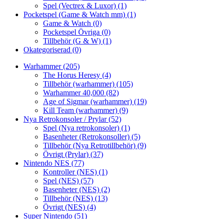
Spel (Vectrex & Luxor)
(1)
Pocketspel (Game & Watch mm)
(1)
Game & Watch
(0)
Pocketspel Övriga
(0)
Tillbehör (G & W)
(1)
Okategoriserad
(0)
Warhammer
(205)
The Horus Heresy
(4)
Tillbehör (warhammer)
(105)
Warhammer 40,000
(82)
Age of Sigmar (warhammer)
(19)
Kill Team (warhammer)
(9)
Nya Retrokonsoler / Prylar
(52)
Spel (Nya retrokonsoler)
(1)
Basenheter (Retrokonsoller)
(5)
Tillbehör (Nya Retrotillbehör)
(9)
Övrigt (Prylar)
(37)
Nintendo NES
(77)
Kontroller (NES)
(1)
Spel (NES)
(57)
Basenheter (NES)
(2)
Tillbehör (NES)
(13)
Övrigt (NES)
(4)
Super Nintendo
(51)