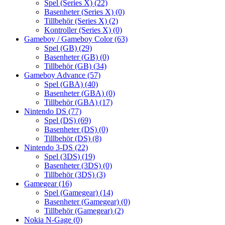
Spel (Series X)
(22)
Basenheter (Series X)
(0)
Tillbehör (Series X)
(2)
Kontroller (Series X)
(0)
Gameboy / Gameboy Color
(63)
Spel (GB)
(29)
Basenheter (GB)
(0)
Tillbehör (GB)
(34)
Gameboy Advance
(57)
Spel (GBA)
(40)
Basenheter (GBA)
(0)
Tillbehör (GBA)
(17)
Nintendo DS
(77)
Spel (DS)
(69)
Basenheter (DS)
(0)
Tillbehör (DS)
(8)
Nintendo 3-DS
(22)
Spel (3DS)
(19)
Basenheter (3DS)
(0)
Tillbehör (3DS)
(3)
Gamegear
(16)
Spel (Gamegear)
(14)
Basenheter (Gamegear)
(0)
Tillbehör (Gamegear)
(2)
Nokia N-Gage
(0)