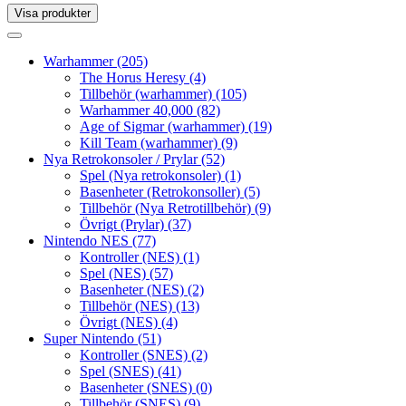
Visa produkter
Toggle
navigation
Toggle
navigation
Warhammer
(205)
The Horus Heresy
(4)
Tillbehör (warhammer)
(105)
Warhammer 40,000
(82)
Age of Sigmar (warhammer)
(19)
Kill Team (warhammer)
(9)
Nya Retrokonsoler / Prylar
(52)
Spel (Nya retrokonsoler)
(1)
Basenheter (Retrokonsoller)
(5)
Tillbehör (Nya Retrotillbehör)
(9)
Övrigt (Prylar)
(37)
Nintendo NES
(77)
Kontroller (NES)
(1)
Spel (NES)
(57)
Basenheter (NES)
(2)
Tillbehör (NES)
(13)
Övrigt (NES)
(4)
Super Nintendo
(51)
Kontroller (SNES)
(2)
Spel (SNES)
(41)
Basenheter (SNES)
(0)
Tillbehör (SNES)
(9)