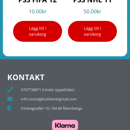
10.00
kr
50.00
kr
Lägg till i
Lägg till i
varukorg
varukorg
KONTAKT
0707738871 (Under öppettider)
info.nostalgibutiken@gmail.com
Företagsallén 10, 184 40 Åkersberga