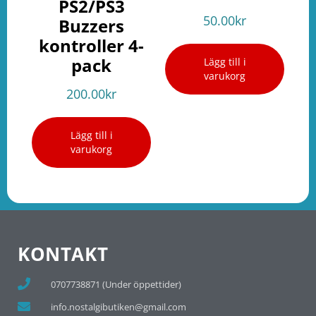
PS2/PS3
50.00
kr
Buzzers
kontroller 4-
pack
Lägg till i
varukorg
200.00
kr
Lägg till i
varukorg
KONTAKT
0707738871 (Under öppettider)
info.nostalgibutiken@gmail.com