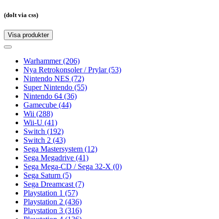
(dolt via css)
Visa produkter
Toggle
navigation
Toggle
navigation
Warhammer
(206)
Nya Retrokonsoler / Prylar
(53)
Nintendo NES
(72)
Super Nintendo
(55)
Nintendo 64
(36)
Gamecube
(44)
Wii
(288)
Wii-U
(41)
Switch
(192)
Switch 2
(43)
Sega Mastersystem
(12)
Sega Megadrive
(41)
Sega Mega-CD / Sega 32-X
(0)
Sega Saturn
(5)
Sega Dreamcast
(7)
Playstation 1
(57)
Playstation 2
(436)
Playstation 3
(316)