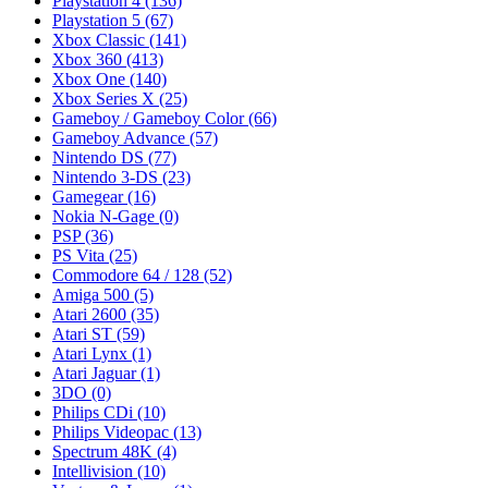
Playstation 4
(136)
Playstation 5
(67)
Xbox Classic
(141)
Xbox 360
(413)
Xbox One
(140)
Xbox Series X
(25)
Gameboy / Gameboy Color
(66)
Gameboy Advance
(57)
Nintendo DS
(77)
Nintendo 3-DS
(23)
Gamegear
(16)
Nokia N-Gage
(0)
PSP
(36)
PS Vita
(25)
Commodore 64 / 128
(52)
Amiga 500
(5)
Atari 2600
(35)
Atari ST
(59)
Atari Lynx
(1)
Atari Jaguar
(1)
3DO
(0)
Philips CDi
(10)
Philips Videopac
(13)
Spectrum 48K
(4)
Intellivision
(10)