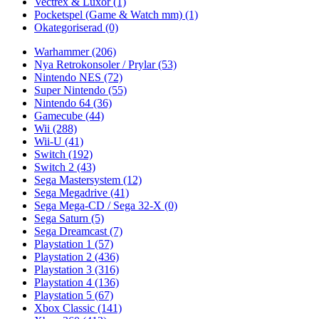
Vectrex & Luxor
(1)
Pocketspel (Game & Watch mm)
(1)
Okategoriserad
(0)
Warhammer
(206)
Nya Retrokonsoler / Prylar
(53)
Nintendo NES
(72)
Super Nintendo
(55)
Nintendo 64
(36)
Gamecube
(44)
Wii
(288)
Wii-U
(41)
Switch
(192)
Switch 2
(43)
Sega Mastersystem
(12)
Sega Megadrive
(41)
Sega Mega-CD / Sega 32-X
(0)
Sega Saturn
(5)
Sega Dreamcast
(7)
Playstation 1
(57)
Playstation 2
(436)
Playstation 3
(316)
Playstation 4
(136)
Playstation 5
(67)
Xbox Classic
(141)