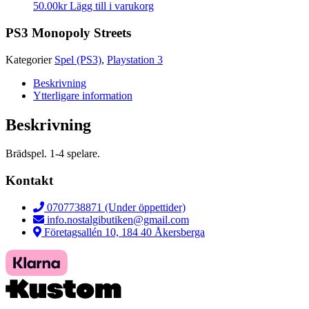
50.00
kr
Lägg till i varukorg
PS3 Monopoly Streets
Kategorier
Spel (PS3)
,
Playstation 3
Beskrivning
Ytterligare information
Beskrivning
Brädspel. 1-4 spelare.
Kontakt
0707738871 (Under öppettider)
info.nostalgibutiken@gmail.com
Företagsallén 10, 184 40 Åkersberga