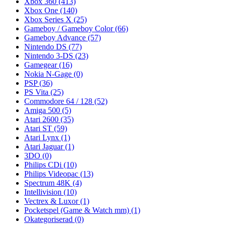
Xbox 360
(413)
Xbox One
(140)
Xbox Series X
(25)
Gameboy / Gameboy Color
(66)
Gameboy Advance
(57)
Nintendo DS
(77)
Nintendo 3-DS
(23)
Gamegear
(16)
Nokia N-Gage
(0)
PSP
(36)
PS Vita
(25)
Commodore 64 / 128
(52)
Amiga 500
(5)
Atari 2600
(35)
Atari ST
(59)
Atari Lynx
(1)
Atari Jaguar
(1)
3DO
(0)
Philips CDi
(10)
Philips Videopac
(13)
Spectrum 48K
(4)
Intellivision
(10)
Vectrex & Luxor
(1)
Pocketspel (Game & Watch mm)
(1)
Okategoriserad
(0)