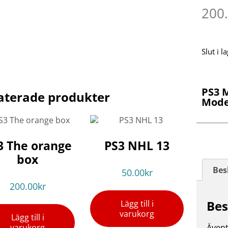
200
Slut i l
PS3 M
aterade produkter
Mod
3 The orange
PS3 NHL 13
box
Bes
50.00
kr
200.00
kr
Bes
Lägg till i
varukorg
Lägg till i
varukorg
Ävent