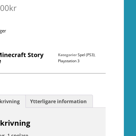
.00
kr
ager
inecraft Story
Kategorier
Spel (PS3)
,
e
Playstation 3
krivning
Ytterligare information
krivning
yr. 1 spelare.