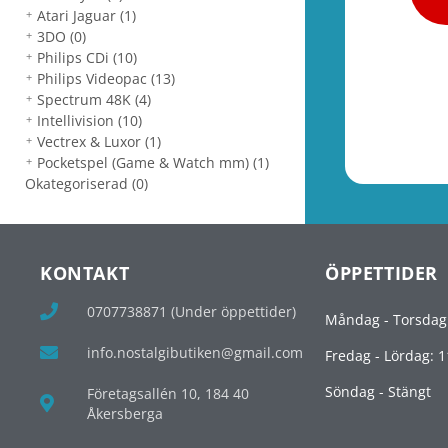
Atari Jaguar
(1)
3DO
(0)
Philips CDi
(10)
Philips Videopac
(13)
Spectrum 48K
(4)
Intellivision
(10)
Vectrex & Luxor
(1)
Pocketspel (Game & Watch mm)
(1)
Okategoriserad
(0)
KONTAKT
ÖPPETTIDER
0707738871 (Under öppettider)
Måndag - Torsdag
info.nostalgibutiken@gmail.com
Fredag - Lördag: 1
Söndag - Stängt
Företagsallén 10, 184 40
Åkersberga