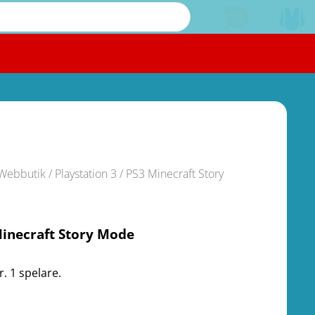
Webbutik
/
Playstation 3
/ PS3 Minecraft Story
inecraft Story Mode
. 1 spelare.