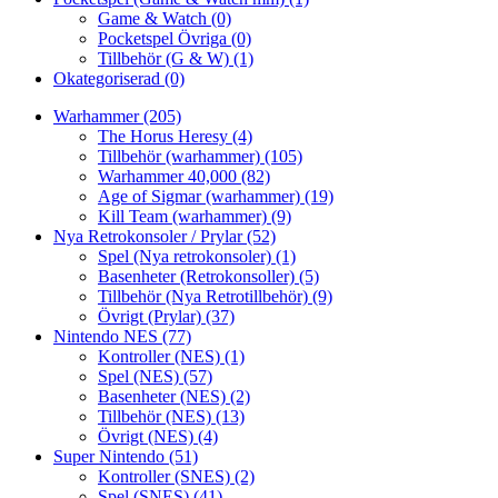
Game & Watch
(0)
Pocketspel Övriga
(0)
Tillbehör (G & W)
(1)
Okategoriserad
(0)
Warhammer
(205)
The Horus Heresy
(4)
Tillbehör (warhammer)
(105)
Warhammer 40,000
(82)
Age of Sigmar (warhammer)
(19)
Kill Team (warhammer)
(9)
Nya Retrokonsoler / Prylar
(52)
Spel (Nya retrokonsoler)
(1)
Basenheter (Retrokonsoller)
(5)
Tillbehör (Nya Retrotillbehör)
(9)
Övrigt (Prylar)
(37)
Nintendo NES
(77)
Kontroller (NES)
(1)
Spel (NES)
(57)
Basenheter (NES)
(2)
Tillbehör (NES)
(13)
Övrigt (NES)
(4)
Super Nintendo
(51)
Kontroller (SNES)
(2)
Spel (SNES)
(41)