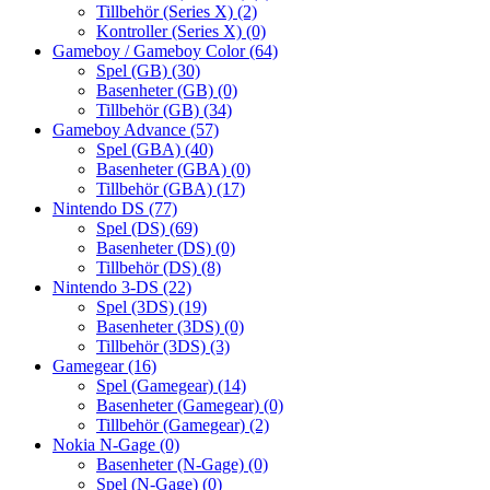
Tillbehör (Series X)
(2)
Kontroller (Series X)
(0)
Gameboy / Gameboy Color
(64)
Spel (GB)
(30)
Basenheter (GB)
(0)
Tillbehör (GB)
(34)
Gameboy Advance
(57)
Spel (GBA)
(40)
Basenheter (GBA)
(0)
Tillbehör (GBA)
(17)
Nintendo DS
(77)
Spel (DS)
(69)
Basenheter (DS)
(0)
Tillbehör (DS)
(8)
Nintendo 3-DS
(22)
Spel (3DS)
(19)
Basenheter (3DS)
(0)
Tillbehör (3DS)
(3)
Gamegear
(16)
Spel (Gamegear)
(14)
Basenheter (Gamegear)
(0)
Tillbehör (Gamegear)
(2)
Nokia N-Gage
(0)
Basenheter (N-Gage)
(0)
Spel (N-Gage)
(0)