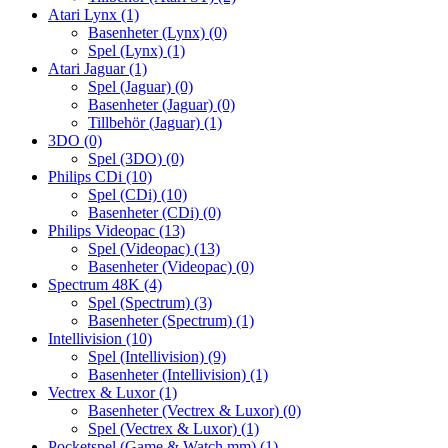
Atari Lynx
(1)
Basenheter (Lynx)
(0)
Spel (Lynx)
(1)
Atari Jaguar
(1)
Spel (Jaguar)
(0)
Basenheter (Jaguar)
(0)
Tillbehör (Jaguar)
(1)
3DO
(0)
Spel (3DO)
(0)
Philips CDi
(10)
Spel (CDi)
(10)
Basenheter (CDi)
(0)
Philips Videopac
(13)
Spel (Videopac)
(13)
Basenheter (Videopac)
(0)
Spectrum 48K
(4)
Spel (Spectrum)
(3)
Basenheter (Spectrum)
(1)
Intellivision
(10)
Spel (Intellivision)
(9)
Basenheter (Intellivision)
(1)
Vectrex & Luxor
(1)
Basenheter (Vectrex & Luxor)
(0)
Spel (Vectrex & Luxor)
(1)
Pocketspel (Game & Watch mm)
(1)