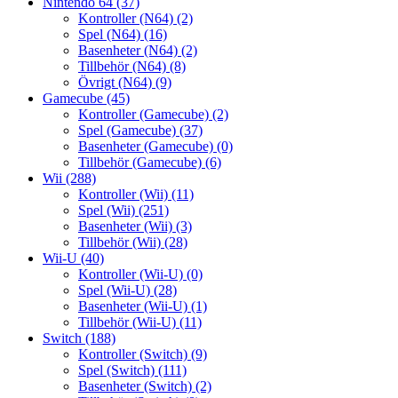
Nintendo 64
(37)
Kontroller (N64)
(2)
Spel (N64)
(16)
Basenheter (N64)
(2)
Tillbehör (N64)
(8)
Övrigt (N64)
(9)
Gamecube
(45)
Kontroller (Gamecube)
(2)
Spel (Gamecube)
(37)
Basenheter (Gamecube)
(0)
Tillbehör (Gamecube)
(6)
Wii
(288)
Kontroller (Wii)
(11)
Spel (Wii)
(251)
Basenheter (Wii)
(3)
Tillbehör (Wii)
(28)
Wii-U
(40)
Kontroller (Wii-U)
(0)
Spel (Wii-U)
(28)
Basenheter (Wii-U)
(1)
Tillbehör (Wii-U)
(11)
Switch
(188)
Kontroller (Switch)
(9)
Spel (Switch)
(111)
Basenheter (Switch)
(2)