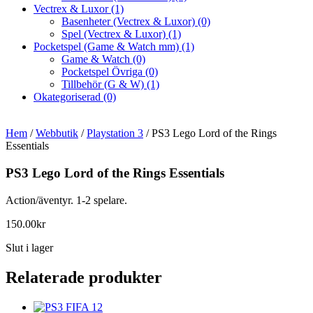
Vectrex & Luxor
(1)
Basenheter (Vectrex & Luxor)
(0)
Spel (Vectrex & Luxor)
(1)
Pocketspel (Game & Watch mm)
(1)
Game & Watch
(0)
Pocketspel Övriga
(0)
Tillbehör (G & W)
(1)
Okategoriserad
(0)
Hem
/
Webbutik
/
Playstation 3
/ PS3 Lego Lord of the Rings
Essentials
PS3 Lego Lord of the Rings Essentials
Action/äventyr. 1-2 spelare.
150.00
kr
Slut i lager
Relaterade produkter