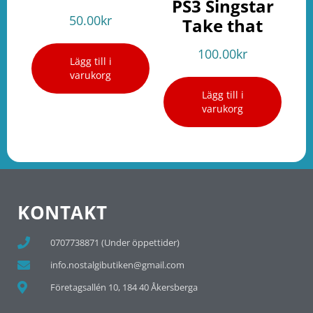
PS3 Singstar
50.00
kr
Take that
100.00
kr
Lägg till i
varukorg
Lägg till i
varukorg
KONTAKT
0707738871 (Under öppettider)
info.nostalgibutiken@gmail.com
Företagsallén 10, 184 40 Åkersberga