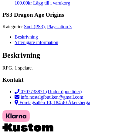
100.00
kr
Lägg till i varukorg
PS3 Dragon Age Origins
Kategorier
Spel (PS3)
,
Playstation 3
Beskrivning
Ytterligare information
Beskrivning
RPG. 1 spelare.
Kontakt
0707738871 (Under öppettider)
info.nostalgibutiken@gmail.com
Företagsallén 10, 184 40 Åkersberga