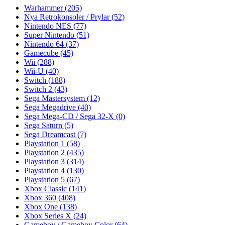
Warhammer
(205)
Nya Retrokonsoler / Prylar
(52)
Nintendo NES
(77)
Super Nintendo
(51)
Nintendo 64
(37)
Gamecube
(45)
Wii
(288)
Wii-U
(40)
Switch
(188)
Switch 2
(43)
Sega Mastersystem
(12)
Sega Megadrive
(40)
Sega Mega-CD / Sega 32-X
(0)
Sega Saturn
(5)
Sega Dreamcast
(7)
Playstation 1
(58)
Playstation 2
(435)
Playstation 3
(314)
Playstation 4
(130)
Playstation 5
(67)
Xbox Classic
(141)
Xbox 360
(408)
Xbox One
(138)
Xbox Series X
(24)
Gameboy / Gameboy Color
(64)