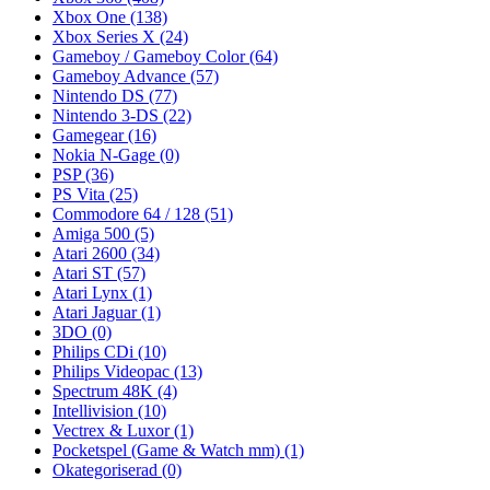
Xbox One
(138)
Xbox Series X
(24)
Gameboy / Gameboy Color
(64)
Gameboy Advance
(57)
Nintendo DS
(77)
Nintendo 3-DS
(22)
Gamegear
(16)
Nokia N-Gage
(0)
PSP
(36)
PS Vita
(25)
Commodore 64 / 128
(51)
Amiga 500
(5)
Atari 2600
(34)
Atari ST
(57)
Atari Lynx
(1)
Atari Jaguar
(1)
3DO
(0)
Philips CDi
(10)
Philips Videopac
(13)
Spectrum 48K
(4)
Intellivision
(10)
Vectrex & Luxor
(1)
Pocketspel (Game & Watch mm)
(1)
Okategoriserad
(0)