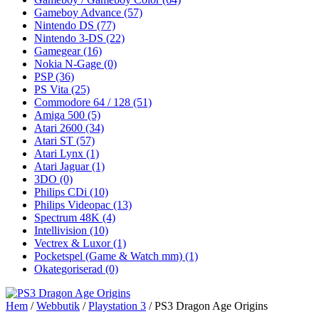
Gameboy Advance
(57)
Nintendo DS
(77)
Nintendo 3-DS
(22)
Gamegear
(16)
Nokia N-Gage
(0)
PSP
(36)
PS Vita
(25)
Commodore 64 / 128
(51)
Amiga 500
(5)
Atari 2600
(34)
Atari ST
(57)
Atari Lynx
(1)
Atari Jaguar
(1)
3DO
(0)
Philips CDi
(10)
Philips Videopac
(13)
Spectrum 48K
(4)
Intellivision
(10)
Vectrex & Luxor
(1)
Pocketspel (Game & Watch mm)
(1)
Okategoriserad
(0)
Hem
/
Webbutik
/
Playstation 3
/ PS3 Dragon Age Origins