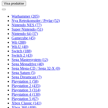
Visa produkter
Toggle
navigation
Toggle
navigation
Warhammer
(205)
Nya Retrokonsoler / Prylar
(52)
Nintendo NES
(77)
Super Nintendo
(51)
Nintendo 64
(37)
Gamecube
(45)
Wii
(288)
Wii-U
(40)
Switch
(188)
Switch 2
(43)
Sega Mastersystem
(12)
Sega Megadrive
(40)
Sega Mega-CD / Sega 32-X
(0)
Sega Saturn
(5)
Sega Dreamcast
(7)
Playstation 1
(58)
Playstation 2
(435)
Playstation 3
(314)
Playstation 4
(130)
Playstation 5
(67)
Xbox Classic
(141)
Xbox 360
(408)