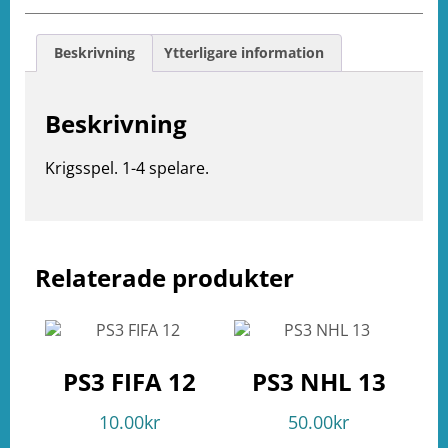
Beskrivning
Ytterligare information
Beskrivning
Krigsspel. 1-4 spelare.
e
ation
Relaterade produkter
PS3 FIFA 12
PS3 NHL 13
10.00
kr
50.00
kr