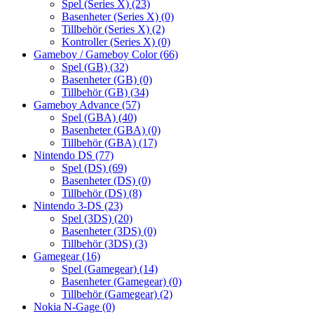
Spel (Series X)
(23)
Basenheter (Series X)
(0)
Tillbehör (Series X)
(2)
Kontroller (Series X)
(0)
Gameboy / Gameboy Color
(66)
Spel (GB)
(32)
Basenheter (GB)
(0)
Tillbehör (GB)
(34)
Gameboy Advance
(57)
Spel (GBA)
(40)
Basenheter (GBA)
(0)
Tillbehör (GBA)
(17)
Nintendo DS
(77)
Spel (DS)
(69)
Basenheter (DS)
(0)
Tillbehör (DS)
(8)
Nintendo 3-DS
(23)
Spel (3DS)
(20)
Basenheter (3DS)
(0)
Tillbehör (3DS)
(3)
Gamegear
(16)
Spel (Gamegear)
(14)
Basenheter (Gamegear)
(0)
Tillbehör (Gamegear)
(2)
Nokia N-Gage
(0)