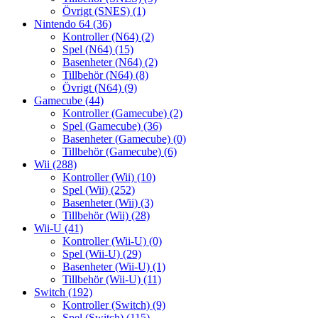
Övrigt (SNES)
(1)
Nintendo 64
(36)
Kontroller (N64)
(2)
Spel (N64)
(15)
Basenheter (N64)
(2)
Tillbehör (N64)
(8)
Övrigt (N64)
(9)
Gamecube
(44)
Kontroller (Gamecube)
(2)
Spel (Gamecube)
(36)
Basenheter (Gamecube)
(0)
Tillbehör (Gamecube)
(6)
Wii
(288)
Kontroller (Wii)
(10)
Spel (Wii)
(252)
Basenheter (Wii)
(3)
Tillbehör (Wii)
(28)
Wii-U
(41)
Kontroller (Wii-U)
(0)
Spel (Wii-U)
(29)
Basenheter (Wii-U)
(1)
Tillbehör (Wii-U)
(11)
Switch
(192)
Kontroller (Switch)
(9)
Spel (Switch)
(115)