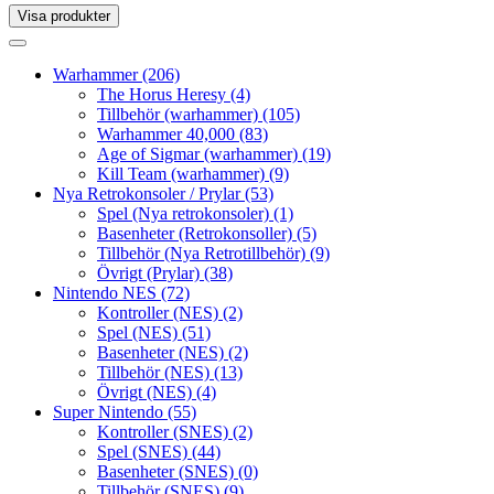
Visa produkter
Toggle
navigation
Toggle
navigation
Warhammer
(206)
The Horus Heresy
(4)
Tillbehör (warhammer)
(105)
Warhammer 40,000
(83)
Age of Sigmar (warhammer)
(19)
Kill Team (warhammer)
(9)
Nya Retrokonsoler / Prylar
(53)
Spel (Nya retrokonsoler)
(1)
Basenheter (Retrokonsoller)
(5)
Tillbehör (Nya Retrotillbehör)
(9)
Övrigt (Prylar)
(38)
Nintendo NES
(72)
Kontroller (NES)
(2)
Spel (NES)
(51)
Basenheter (NES)
(2)
Tillbehör (NES)
(13)
Övrigt (NES)
(4)
Super Nintendo
(55)
Kontroller (SNES)
(2)
Spel (SNES)
(44)
Basenheter (SNES)
(0)
Tillbehör (SNES)
(9)