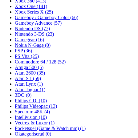
Xbox 360
(413)
Xbox One
(141)
Xbox Series X
(25)
Gameboy / Gameboy Color
(66)
Gameboy Advance
(57)
Nintendo DS
(77)
Nintendo 3-DS
(23)
Gamegear
(16)
Nokia N-Gage
(0)
PSP
(36)
PS Vita
(25)
Commodore 64 / 128
(52)
Amiga 500
(5)
Atari 2600
(35)
Atari ST
(59)
Atari Lynx
(1)
Atari Jaguar
(1)
3DO
(0)
Philips CDi
(10)
Philips Videopac
(13)
Spectrum 48K
(4)
Intellivision
(10)
Vectrex & Luxor
(1)
Pocketspel (Game & Watch mm)
(1)
Okategoriserad
(0)