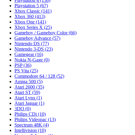
Playstation 4
(136)
Playstation 5
(67)
Xbox Classic
(141)
Xbox 360
(413)
Xbox One
(141)
Xbox Series X
(25)
Gameboy / Gameboy Color
(66)
Gameboy Advance
(57)
Nintendo DS
(77)
Nintendo 3-DS
(23)
Gamegear
(16)
Nokia N-Gage
(0)
PSP
(36)
PS Vita
(25)
Commodore 64 / 128
(52)
Amiga 500
(5)
Atari 2600
(35)
Atari ST
(59)
Atari Lynx
(1)
Atari Jaguar
(1)
3DO
(0)
Philips CDi
(10)
Philips Videopac
(13)
Spectrum 48K
(4)
Intellivision
(10)