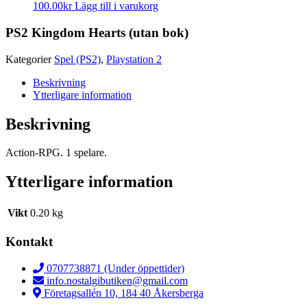
100.00
kr
Lägg till i varukorg
PS2 Kingdom Hearts (utan bok)
Kategorier
Spel (PS2)
,
Playstation 2
Beskrivning
Ytterligare information
Beskrivning
Action-RPG. 1 spelare.
Ytterligare information
Vikt
0.20 kg
Kontakt
0707738871 (Under öppettider)
info.nostalgibutiken@gmail.com
Företagsallén 10, 184 40 Åkersberga