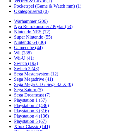
Vectrex & Luxor
(1)
Pocketspel (Game & Watch mm)
(1)
Okategoriserad
(0)
Warhammer
(206)
Nya Retrokonsoler / Prylar
(53)
Nintendo NES
(72)
Super Nintendo
(55)
Nintendo 64
(36)
Gamecube
(44)
Wii
(288)
Wii-U
(41)
Switch
(192)
Switch 2
(43)
Sega Mastersystem
(12)
Sega Megadrive
(41)
Sega Mega-CD / Sega 32-X
(0)
Sega Saturn
(5)
Sega Dreamcast
(7)
Playstation 1
(57)
Playstation 2
(436)
Playstation 3
(316)
Playstation 4
(136)
Playstation 5
(67)
Xbox Classic
(141)