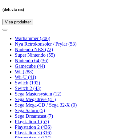
(dolt via css)
Visa produkter
Toggle
navigation
Toggle
navigation
Warhammer
(206)
Nya Retrokonsoler / Prylar
(53)
Nintendo NES
(72)
Super Nintendo
(55)
Nintendo 64
(36)
Gamecube
(44)
Wii
(288)
Wii-U
(41)
Switch
(192)
Switch 2
(43)
Sega Mastersystem
(12)
Sega Megadrive
(41)
Sega Mega-CD / Sega 32-X
(0)
Sega Saturn
(5)
Sega Dreamcast
(7)
Playstation 1
(57)
Playstation 2
(436)
Playstation 3
(316)