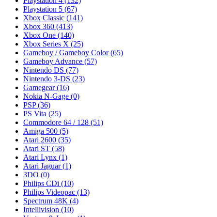
Playstation 4
(132)
Playstation 5
(67)
Xbox Classic
(141)
Xbox 360
(413)
Xbox One
(140)
Xbox Series X
(25)
Gameboy / Gameboy Color
(65)
Gameboy Advance
(57)
Nintendo DS
(77)
Nintendo 3-DS
(23)
Gamegear
(16)
Nokia N-Gage
(0)
PSP
(36)
PS Vita
(25)
Commodore 64 / 128
(51)
Amiga 500
(5)
Atari 2600
(35)
Atari ST
(58)
Atari Lynx
(1)
Atari Jaguar
(1)
3DO
(0)
Philips CDi
(10)
Philips Videopac
(13)
Spectrum 48K
(4)
Intellivision
(10)