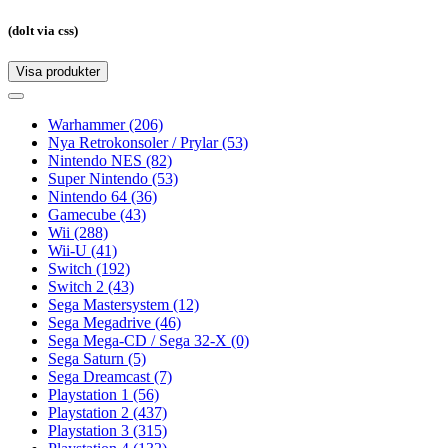
(dolt via css)
Visa produkter
Toggle
navigation
Toggle
navigation
Warhammer
(206)
Nya Retrokonsoler / Prylar
(53)
Nintendo NES
(82)
Super Nintendo
(53)
Nintendo 64
(36)
Gamecube
(43)
Wii
(288)
Wii-U
(41)
Switch
(192)
Switch 2
(43)
Sega Mastersystem
(12)
Sega Megadrive
(46)
Sega Mega-CD / Sega 32-X
(0)
Sega Saturn
(5)
Sega Dreamcast
(7)
Playstation 1
(56)
Playstation 2
(437)
Playstation 3
(315)