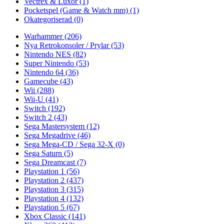
Vectrex & Luxor
(1)
Pocketspel (Game & Watch mm)
(1)
Okategoriserad
(0)
Warhammer
(206)
Nya Retrokonsoler / Prylar
(53)
Nintendo NES
(82)
Super Nintendo
(53)
Nintendo 64
(36)
Gamecube
(43)
Wii
(288)
Wii-U
(41)
Switch
(192)
Switch 2
(43)
Sega Mastersystem
(12)
Sega Megadrive
(46)
Sega Mega-CD / Sega 32-X
(0)
Sega Saturn
(5)
Sega Dreamcast
(7)
Playstation 1
(56)
Playstation 2
(437)
Playstation 3
(315)
Playstation 4
(132)
Playstation 5
(67)
Xbox Classic
(141)