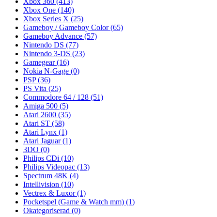
Xbox 360
(413)
Xbox One
(140)
Xbox Series X
(25)
Gameboy / Gameboy Color
(65)
Gameboy Advance
(57)
Nintendo DS
(77)
Nintendo 3-DS
(23)
Gamegear
(16)
Nokia N-Gage
(0)
PSP
(36)
PS Vita
(25)
Commodore 64 / 128
(51)
Amiga 500
(5)
Atari 2600
(35)
Atari ST
(58)
Atari Lynx
(1)
Atari Jaguar
(1)
3DO
(0)
Philips CDi
(10)
Philips Videopac
(13)
Spectrum 48K
(4)
Intellivision
(10)
Vectrex & Luxor
(1)
Pocketspel (Game & Watch mm)
(1)
Okategoriserad
(0)