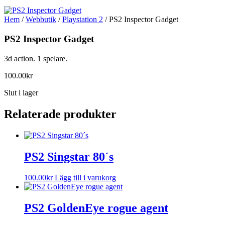
Hem
/
Webbutik
/
Playstation 2
/ PS2 Inspector Gadget
PS2 Inspector Gadget
3d action. 1 spelare.
100.00
kr
Slut i lager
Relaterade produkter
PS2 Singstar 80´s
100.00
kr
Lägg till i varukorg
PS2 GoldenEye rogue agent