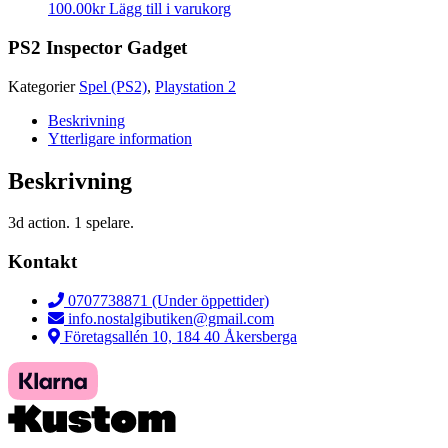
100.00
kr
Lägg till i varukorg
PS2 Inspector Gadget
Kategorier
Spel (PS2)
,
Playstation 2
Beskrivning
Ytterligare information
Beskrivning
3d action. 1 spelare.
Kontakt
0707738871 (Under öppettider)
info.nostalgibutiken@gmail.com
Företagsallén 10, 184 40 Åkersberga