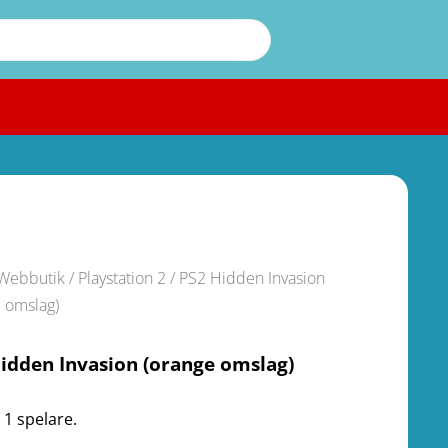
Webbutik
/
Playstation 2
/ PS2 Hidden Invasion
e omslag)
idden Invasion (orange omslag)
 1 spelare.