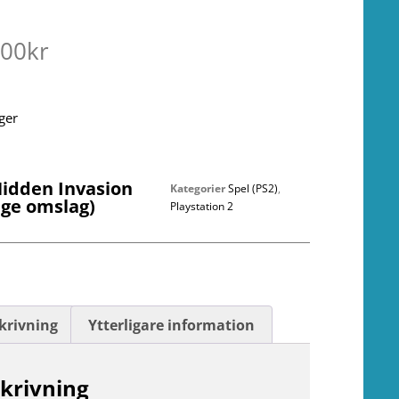
.00
kr
ager
Hidden Invasion
Kategorier
Spel (PS2)
,
nge omslag)
Playstation 2
krivning
Ytterligare information
krivning