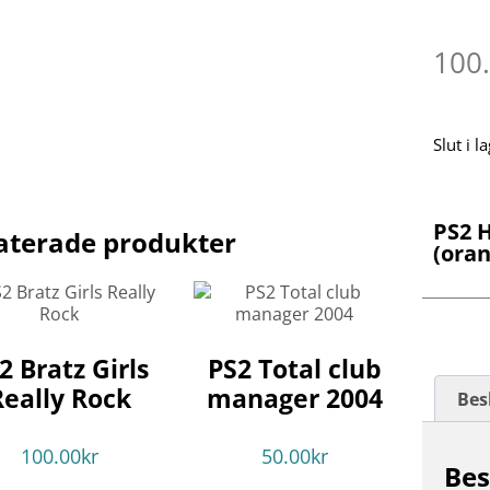
100
Slut i l
PS2 
aterade produkter
(ora
2 Bratz Girls
PS2 Total club
Really Rock
manager 2004
Bes
100.00
kr
50.00
kr
Bes