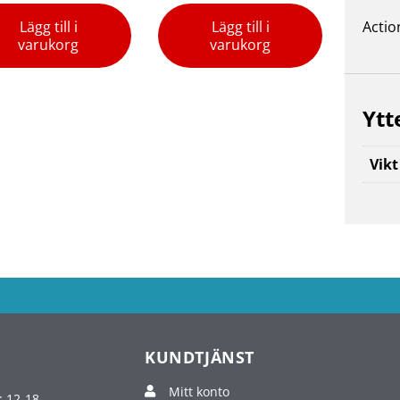
Lägg till i
Lägg till i
Actio
varukorg
varukorg
Ytt
Vikt
KUNDTJÄNST
Mitt konto
: 12-18