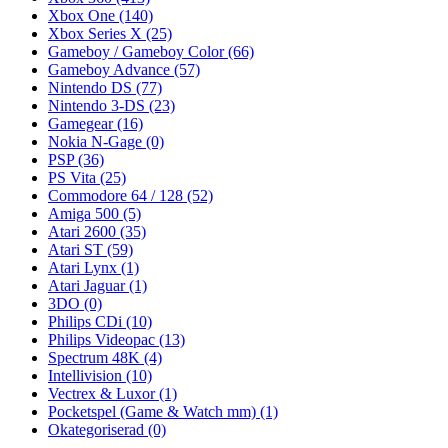
Xbox One
(140)
Xbox Series X
(25)
Gameboy / Gameboy Color
(66)
Gameboy Advance
(57)
Nintendo DS
(77)
Nintendo 3-DS
(23)
Gamegear
(16)
Nokia N-Gage
(0)
PSP
(36)
PS Vita
(25)
Commodore 64 / 128
(52)
Amiga 500
(5)
Atari 2600
(35)
Atari ST
(59)
Atari Lynx
(1)
Atari Jaguar
(1)
3DO
(0)
Philips CDi
(10)
Philips Videopac
(13)
Spectrum 48K
(4)
Intellivision
(10)
Vectrex & Luxor
(1)
Pocketspel (Game & Watch mm)
(1)
Okategoriserad
(0)