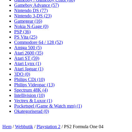
Gameboy Advance
(57)
Nintendo DS
(77)
Nintendo 3-DS
(23)
Gamegear
(16)
Nokia N-Gage
(0)
PSP
(36)
PS Vita
(25)
Commodore 64 / 128
(52)
Amiga 500
(5)
Atari 2600
(35)
Atari ST
(59)
Atari Lynx
(1)
Atari Jaguar
(1)
3DO
(0)
Philips CDi
(10)
Philips Videopac
(13)
Spectrum 48K
(4)
Intellivision
(10)
Vectrex & Luxor
(1)
Pocketspel (Game & Watch mm)
(1)
Okategoriserad
(0)
Hem
/
Webbutik
/
Playstation 2
/ PS2 Formula One 04