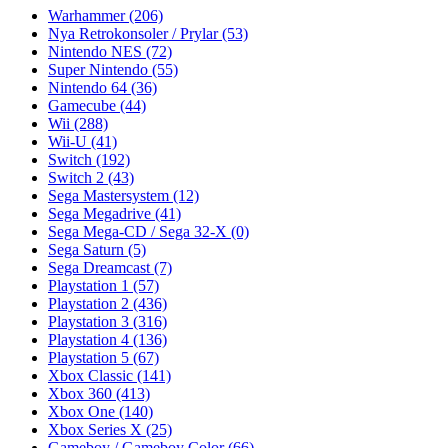
Warhammer
(206)
Nya Retrokonsoler / Prylar
(53)
Nintendo NES
(72)
Super Nintendo
(55)
Nintendo 64
(36)
Gamecube
(44)
Wii
(288)
Wii-U
(41)
Switch
(192)
Switch 2
(43)
Sega Mastersystem
(12)
Sega Megadrive
(41)
Sega Mega-CD / Sega 32-X
(0)
Sega Saturn
(5)
Sega Dreamcast
(7)
Playstation 1
(57)
Playstation 2
(436)
Playstation 3
(316)
Playstation 4
(136)
Playstation 5
(67)
Xbox Classic
(141)
Xbox 360
(413)
Xbox One
(140)
Xbox Series X
(25)
Gameboy / Gameboy Color
(66)