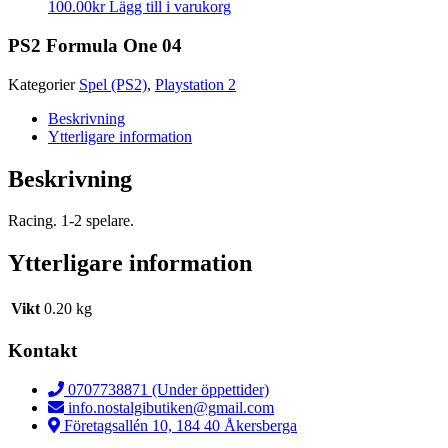
100.00
kr
Lägg till i varukorg
PS2 Formula One 04
Kategorier
Spel (PS2)
,
Playstation 2
Beskrivning
Ytterligare information
Beskrivning
Racing. 1-2 spelare.
Ytterligare information
Vikt
0.20 kg
Kontakt
0707738871 (Under öppettider)
info.nostalgibutiken@gmail.com
Företagsallén 10, 184 40 Åkersberga