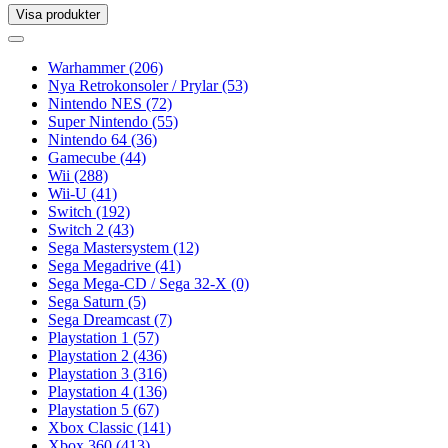
Visa produkter
Toggle
navigation
Toggle
navigation
Warhammer
(206)
Nya Retrokonsoler / Prylar
(53)
Nintendo NES
(72)
Super Nintendo
(55)
Nintendo 64
(36)
Gamecube
(44)
Wii
(288)
Wii-U
(41)
Switch
(192)
Switch 2
(43)
Sega Mastersystem
(12)
Sega Megadrive
(41)
Sega Mega-CD / Sega 32-X
(0)
Sega Saturn
(5)
Sega Dreamcast
(7)
Playstation 1
(57)
Playstation 2
(436)
Playstation 3
(316)
Playstation 4
(136)
Playstation 5
(67)
Xbox Classic
(141)
Xbox 360
(413)